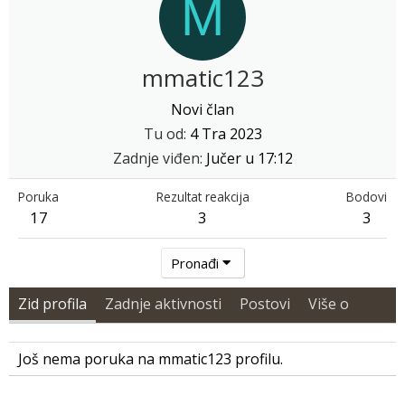
M
mmatic123
Novi član
Tu od
4 Tra 2023
Zadnje viđen
Jučer u 17:12
Poruka
Rezultat reakcija
Bodovi
17
3
3
Pronađi
Zid profila
Zadnje aktivnosti
Postovi
Više o
Još nema poruka na mmatic123 profilu.