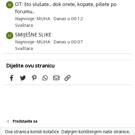
OT: što slušate... dok orete, kopate, pišete po
M
forumu...
Najnovije: MUHA
Danas u 00:12
Svaštara
SMIJEŠNE SLIKE
M
Najnovije: MUHA
Danas u 00:07
Svaštara
Dijelite ovu stranicu
Facebook
Twitter
Pinterest
WhatsApp
Email
Link
Predstavite se
Ova stranica koristi kolačiće. Daljnjim korištenjem naše stranice,