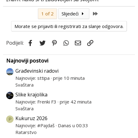
Last
1 of 2
Slijedeći
Morate se prijaviti ili registrirati za slanje odgovora.
Facebook
Twitter
Pinterest
WhatsApp
Email
Link
Podijeli:
Najnoviji postovi
Građevinski radovi
Najnovije: sttipa
prije 10 minuta
Svaštara
Slike krajolika
Najnovije: Frenki F3
prije 42 minuta
Svaštara
Kukuruz 2026
P
Najnovije: #Pajdaš
Danas u 00:33
Ratarstvo