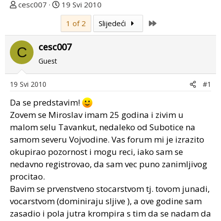
T
D
cesc007
19 Svi 2010
e
a
Last
1 of 2
Slijedeći
m
t
u
u
cesc007
p
m
C
o
p
Guest
k
r
r
v
19 Svi 2010
#1
e
o
Da se predstavim!
n
g
u
p
Zovem se Miroslav imam 25 godina i zivim u
o
o
malom selu Tavankut, nedaleko od Subotice na
s
samom severu Vojvodine. Vas forum mi je izrazito
t
okupirao pozornost i mogu reci, iako sam se
a
nedavno registrovao, da sam vec puno zanimljivog
procitao.
Bavim se prvenstveno stocarstvom tj. tovom junadi,
vocarstvom (dominiraju sljive ), a ove godine sam
zasadio i pola jutra krompira s tim da se nadam da