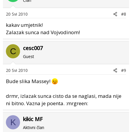
Član
20 Svi 2010
#8
kakav umjetnik!
Zalazak sunca nad Vojvodinom!
cesc007
C
Guest
20 Svi 2010
#9
Bude slika Massey!
drmr, izlazak sunca cisto da se naglasi, mada nije
ni bitno. Vazna je poenta. :mrgreen:
kikic MF
K
Aktivni član