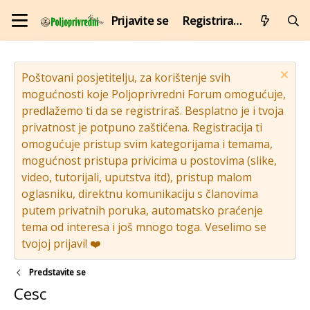
Prijavite se
Registrirajte se
Poštovani posjetitelju, za korištenje svih
mogućnosti koje Poljoprivredni Forum omogućuje,
predlažemo ti da se registriraš. Besplatno je i tvoja
privatnost je potpuno zaštićena. Registracija ti
omogućuje pristup svim kategorijama i temama,
mogućnost pristupa privicima u postovima (slike,
video, tutorijali, uputstva itd), pristup malom
oglasniku, direktnu komunikaciju s članovima
putem privatnih poruka, automatsko praćenje
tema od interesa i još mnogo toga. Veselimo se
tvojoj prijavi! ❤️
Predstavite se
Cesc