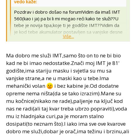
vedo kaže:
Pozdrav i dobro došao na forum!Vidim da imaš IMT
560(kao i ja) pa bi li mi mogao reći kako te služi??U
tebe je novija tipa,koje ti je godište IMT??Vidim da
je kod tebe akumulator postavljen sa vanjske desne
Više...
strane,da li si ti to uradio ili je to fabrički
napravljeno??
Više...
Ma dobro me služi IMT,samo što on to ne bi bio
kad ne bi imao nedostatke.Znači moj IMT je 81'
Ovaj tip imt-a ima par fabrickih gresaka - kocnice,
unutrasnji saraf kod servo volana i jos ponesto. :? sa
godište,ima stariju masku i svjetla su mu sa
sarafom od serva je problem sto se od vibracija unisti
vanjske strane,a ne u maski kao u tebe.Ima
navoj pa mu tamo curi ulje! :!: nosac za akumulator smo
mehanički volan
i bez kabine je.Od dodatne
napravili sestrin muz i ja. Fabricki je ispred hladnjaka a
opreme nema ništa(da se tako izrazim).Mane su
to mi neprakticno i nepristupacno! :!: premestis ga
mu kočnice(nikako ne rade),paljenje na ključ kod
ovamo i miran si!
'86 godiste. Inace, zadovoljan sam
nas ne radi(ali taj kvar treba ubrzo popraviti),voda
traktorom - sluzi, radi svoj posao i slusa!
kako tebe
mu iz hladnjaka curi,pa je moram stalno
sluzi tvoj?
dosipati(to neznam što).I iako ima sve ove kvarove
dobro me služi,dobar je orač,ima težinu i brzinu,ali