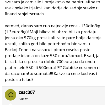
sve sam ja osmislio i projektovo na papiru ali se to
uvek nekako izjalovi kad dodje do zadnje stavke tj.
financiranje! :scratch
Vetmed, danas sam cuo najnovije cene - 130din/kg
(1.3euro/kg)! Moji bikovi bi ubrzo bili za prodaju
jer su oko 570kg prosek ali za te pare bolje da stoje
u stali, koliko god bilo potrebno! :x bio sam u
Backoj Topoli na vasaru i pitam coveka posto
prodaje telad a on kaze 550 eura/komad. E sad, ja
bi za bika u proseku dobio 700eura pa da onda
platim tele 550 ili 500eura?!?!? Gubitke ne smem ni
da racunam! :x sramota!!! Kakve su cene kod vas i
posto su telad?
cesc007
C
Guest