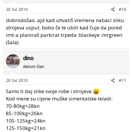
20 Svi 2010
#10
dobrodošao. ajd kad uhvatiš vremena nabaci sliku
strojeva usput. bobo če te ubiti kad čuje da pored
imt-a planiraš parkirat trpeda :blackeye :mrgreen:
(šala)
dino
Aktivni član
20 Svi 2010
#11
Samo ti daj slike svoje robe i strojeva
Kod mene su cijene muške simentalske teladi:
70-80kg=28kn
85-100kg=26kn
105-125kg=24kn
125-150kg=21kn