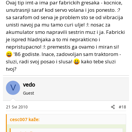
Ovaj tip imt-a ima par fabrickih gresaka - kocnice,
unutrasnji saraf kod servo volana i jos ponesto. :?
sa sarafom od serva je problem sto se od vibracija
unisti navoj pa mu tamo curi ulje! :!: nosac za
akumulator smo napravili sestrin muz i ja. Fabricki
je ispred hladnjaka a to mi neprakticno i
nepristupacno! :!: premestis ga ovamo i miran si!
'86 godiste. Inace, zadovoljan sam traktorom -
sluzi, radi svoj posao i slusa!
kako tebe sluzi
tvoj?
vedo
V
Guest
21 Svi 2010
#18
cesc007 kaže: