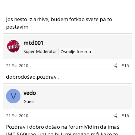
Jos nesto iz arhive, budem fotkao sveze pa to
postavim
mtd001
Super Moderator
Osoblje foruma
21 Svi 2010
#15
dobrodošao,pozdrav..
vedo
V
Guest
21 Svi 2010
#16
Pozdrav i dobro došao na forum!Vidim da imaš
IMT 560(kao i ja) pa bi li mi mogao reći kako te