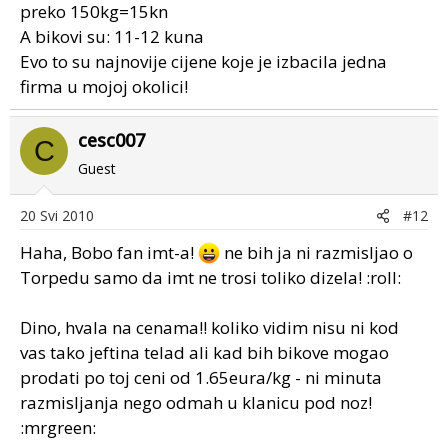
preko 150kg=15kn
A bikovi su: 11-12 kuna
Evo to su najnovije cijene koje je izbacila jedna
firma u mojoj okolici!
cesc007
C
Guest
20 Svi 2010
#12
Haha, Bobo fan imt-a!
ne bih ja ni razmisljao o
Torpedu samo da imt ne trosi toliko dizela! :roll:
Dino, hvala na cenama!! koliko vidim nisu ni kod
vas tako jeftina telad ali kad bih bikove mogao
prodati po toj ceni od 1.65eura/kg - ni minuta
razmisljanja nego odmah u klanicu pod noz!
:mrgreen: