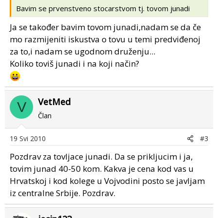
Bavim se prvenstveno stocarstvom tj. tovom junadi
Ja se također bavim tovom junadi,nadam se da če
mo razmijeniti iskustva o tovu u temi predviđenoj
za to,i nadam se ugodnom druženju...
Koliko toviš junadi i na koji način?
VetMed
V
Član
19 Svi 2010
#3
Pozdrav za tovljace junadi. Da se prikljucim i ja,
tovim junad 40-50 kom. Kakva je cena kod vas u
Hrvatskoj i kod kolege u Vojvodini posto se javljam
iz centralne Srbije. Pozdrav.