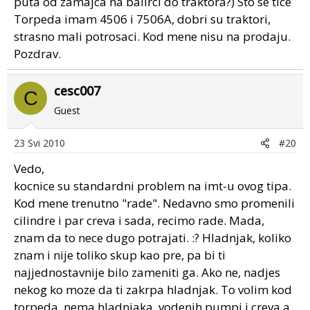
puta od zamajca na balirci do traktora?) Sto se tice
Torpeda imam 4506 i 7506A, dobri su traktori,
strasno mali potrosaci. Kod mene nisu na prodaju.
Pozdrav.
cesc007
C
Guest
23 Svi 2010
#20
Vedo,
kocnice su standardni problem na imt-u ovog tipa.
Kod mene trenutno "rade". Nedavno smo promenili
cilindre i par creva i sada, recimo rade. Mada,
znam da to nece dugo potrajati. :? Hladnjak, koliko
znam i nije toliko skup kao pre, pa bi ti
najjednostavnije bilo zameniti ga. Ako ne, nadjes
nekog ko moze da ti zakrpa hladnjak. To volim kod
torpeda, nema hladnjaka, vodenih pumpi i creva a