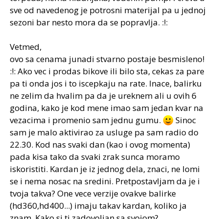
sve od navedenog je potrosni materijal pa u jednoj
sezoni bar nesto mora da se popravlja. :!:
Vetmed,
ovo sa cenama junadi stvarno postaje besmisleno!
:!: Ako vec i prodas bikove ili bilo sta, cekas za pare
pa ti onda jos i to iscepkaju na rate. Inace, balirku
ne zelim da hvalim pa da je ureknem ali u ovih 6
godina, kako je kod mene imao sam jedan kvar na
vezacima i promenio sam jednu gumu.
Sinoc
sam je malo aktivirao za usluge pa sam radio do
22.30. Kod nas svaki dan (kao i ovog momenta)
pada kisa tako da svaki zrak sunca moramo
iskoristiti. Kardan je iz jednog dela, znaci, ne lomi
se i nema nosac na sredini. Pretpostavljam da je i
tvoja takva? One vece verzije ovakve balirke
(hd360,hd400...) imaju takav kardan, koliko ja
znam. Kako si ti zadovoljan sa svojom?