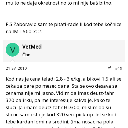
mu to ne daje okretnost,no to mi nije baš bitno.
P.S Zaboravio sam te pitati-rade li kod tebe kočnice
na IMT 560 :?: :?:
VetMed
V
Član
21 Svi 2010
#19
Kod nas je cena teladi 2.8 - 3 e/kg, a bikovi 1.5 ali se
ceka za pare po mesec dana. Sta se ovo desava sa
cenama nije mi jasno. Vidim da imas deutz-fahr
320 balirku, pa me interesuje kakva je, kako te
sluzi. Ja imam deutz-fahr HD300, mislim da su
slicne samo sto je kod 320 veci pick-up. Jel se kod
tebe kardan lomi na sredini, (ima nosac na pola