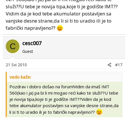
služi??U tebe je novija tipa,koje ti je godište IMT??
Vidim da je kod tebe akumulator postavljen sa
vanjske desne strane,da li si ti to uradio ili je to
fabrički napravljeno??
cesc007
C
Guest
21 Svi 2010
#17
vedo kaže:
Pozdrav i dobro došao na forum!Vidim da imaš IMT
560(kao i ja) pa bi li mi mogao reći kako te služi??U tebe
je novija tipa,koje ti je godište IMT??Vidim da je kod
tebe akumulator postavljen sa vanjske desne strane,da
li si ti to uradio ili je to fabrički napravljeno??