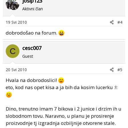
josip123
Aktivni član
19 Svi 2010
#4
dobrodošao na forum.
cesc007
C
Guest
20 Svi 2010
#5
Hvala na dobrodoslici!
eto, kod nas opet kisa a ja bih da kosim lucerku :!:
Dino, trenutno imam 7 bikova i 2 junice i drzim ih u
slobodnom tovu. Naravno, u planu je prosirenje
proizvodnje tj izgradnja ozbiljnije otvorene stale.