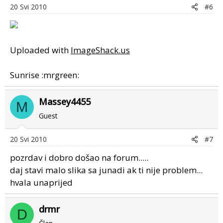
20 Svi 2010
#6
Uploaded with
ImageShack.us
Sunrise :mrgreen:
Massey4455
M
Guest
20 Svi 2010
#7
pozrdav i dobro došao na forum.....
daj stavi malo slika sa junadi ak ti nije problem...
hvala unaprijed
drmr
D