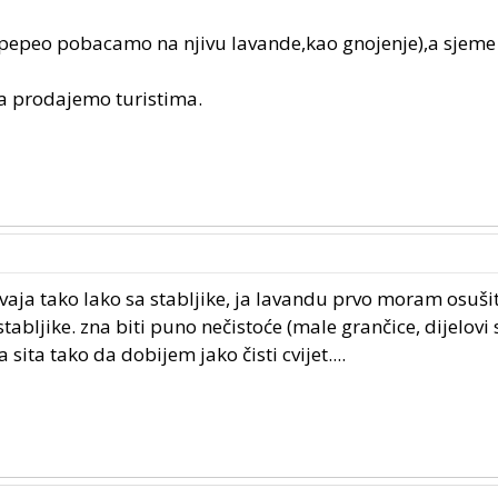
(pepeo pobacamo na njivu lavande,kao gnojenje),a sjeme
pa prodajemo turistima.
dvaja tako lako sa stabljike, ja lavandu prvo moram osušiti
 stabljike. zna biti puno nečistoće (male grančice, dijelovi 
 sita tako da dobijem jako čisti cvijet....