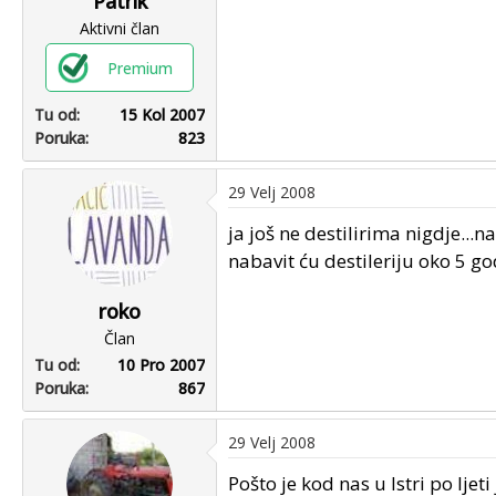
Patrik
Aktivni član
Premium
Tu od
15 Kol 2007
Poruka
823
29 Velj 2008
ja još ne destilirima nigdje...
nabavit ću destileriju oko 5 go
roko
Član
Tu od
10 Pro 2007
Poruka
867
29 Velj 2008
Pošto je kod nas u Istri po lj