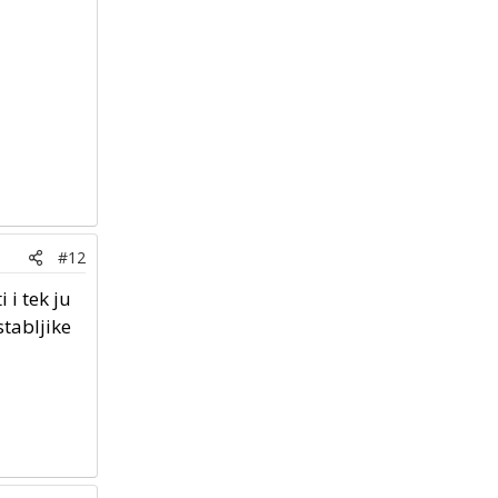
#12
 i tek ju
stabljike