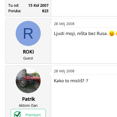
Tu od
15 Kol 2007
Poruka
823
28 Velj 2008
R
Ljudi moji, ništa bez Rusa.
ROKI
Guest
28 Velj 2008
Kako to misliš? :?
Patrik
Aktivni član
Premium