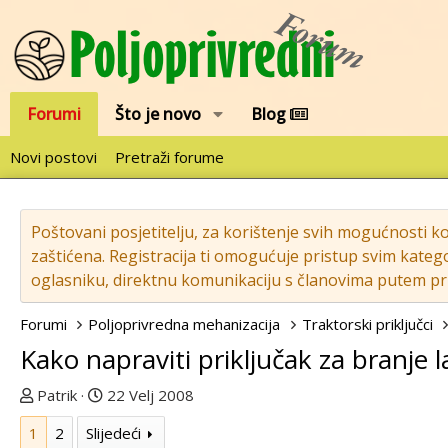
Forumi
Što je novo
Blog
Novi postovi
Pretraži forume
Poštovani posjetitelju, za korištenje svih mogućnosti k
zaštićena. Registracija ti omogućuje pristup svim katego
oglasniku, direktnu komunikaciju s članovima putem pri
Forumi
Poljoprivredna mehanizacija
Traktorski priključci
Kako napraviti priključak za branje 
T
D
Patrik
22 Velj 2008
e
a
1
2
Slijedeći
m
t