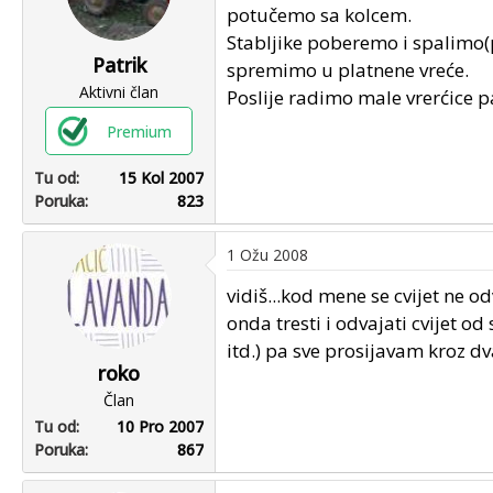
potučemo sa kolcem.
Stabljike poberemo i spalimo
Patrik
spremimo u platnene vreće.
Aktivni član
Poslije radimo male vrerćice 
Premium
Tu od
15 Kol 2007
Poruka
823
1 Ožu 2008
vidiš...kod mene se cvijet ne o
onda tresti i odvajati cvijet od
itd.) pa sve prosijavam kroz dva
roko
Član
Tu od
10 Pro 2007
Poruka
867