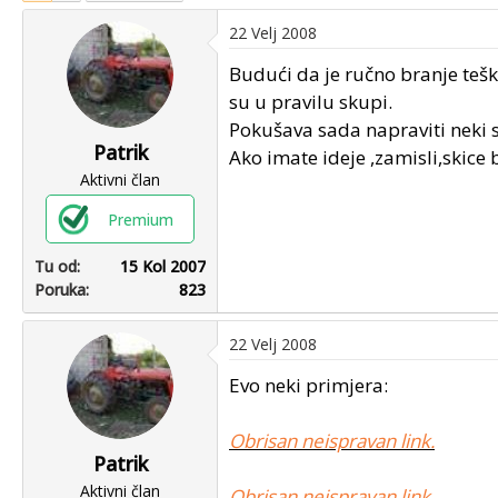
u
u
22 Velj 2008
p
m
o
p
Budući da je ručno branje tešk
k
r
su u pravilu skupi.
r
v
Pokušava sada napraviti neki s
e
o
Patrik
Ako imate ideje ,zamisli,skice
n
g
Aktivni član
u
p
o
o
Premium
s
t
Tu od
15 Kol 2007
a
Poruka
823
22 Velj 2008
Evo neki primjera:
Obrisan neispravan link.
Patrik
Aktivni član
Obrisan neispravan link.