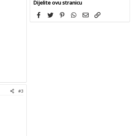
Dijelite ovu stranicu
Facebook
Twitter
Pinterest
WhatsApp
Email
Link
#3