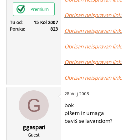
Premium
Obrisan neispravan link.
Tu od
15 Kol 2007
Poruka
823
Obrisan neispravan link.
Obrisan neispravan link.
Obrisan neispravan link.
Obrisan neispravan link.
28 Velj 2008
G
bok
pišem iz umaga
baviš se lavandom?
ggaspari
Guest