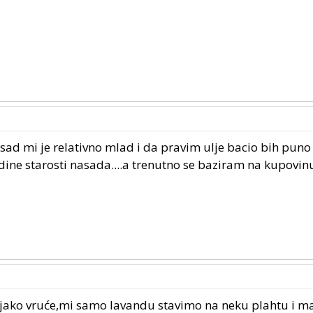
nasad mi je relativno mlad i da pravim ulje bacio bih puno 
dine starosti nasada....a trenutno se baziram na kupovinu
eti jako vruće,mi samo lavandu stavimo na neku plahtu i m