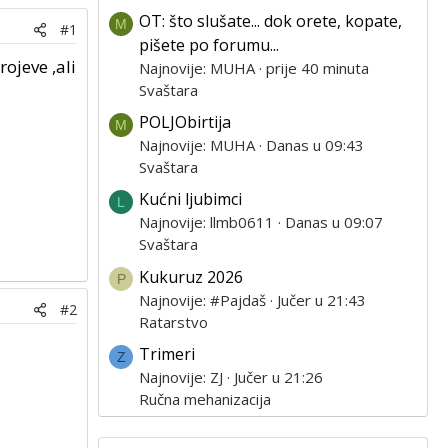
OT: što slušate... dok orete, kopate,
M
#1
pišete po forumu...
ojeve ,ali
Najnovije: MUHA
prije 40 minuta
Svaštara
POLJObirtija
M
Najnovije: MUHA
Danas u 09:43
Svaštara
Kućni ljubimci
L
Najnovije: llmb0611
Danas u 09:07
Svaštara
Kukuruz 2026
P
Najnovije: #Pajdaš
Jučer u 21:43
#2
Ratarstvo
Trimeri
Z
Najnovije: ZJ
Jučer u 21:26
Ručna mehanizacija