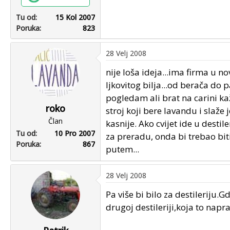
Tu od
15 Kol 2007
Poruka
823
28 Velj 2008
nije loša ideja...ima firma u n
ljkovitog bilja...od berača do 
pogledam ali brat na carini k
roko
stroj koji bere lavandu i slaže 
Član
kasnije. Ako cvijet ide u destile
Tu od
10 Pro 2007
za preradu, onda bi trebao biti
Poruka
867
putem...
28 Velj 2008
Pa više bi bilo za destileriju.Gd
drugoj destileriji,koja to napra