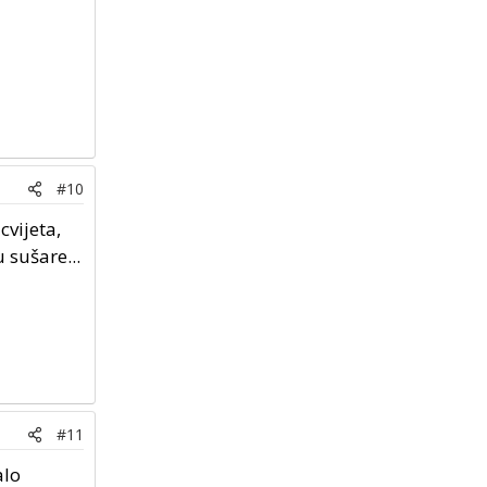
#10
cvijeta,
 sušare...
#11
alo