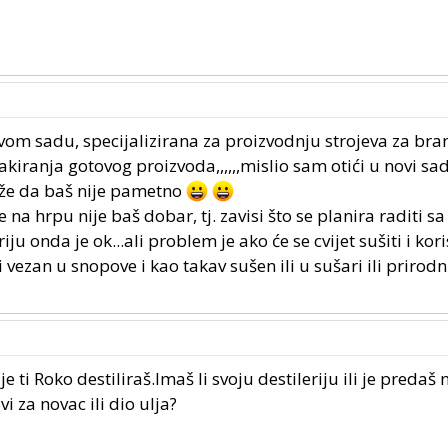
ovom sadu, specijalizirana za proizvodnju strojeva za bra
pakiranja gotovog proizvoda,,,,,,mislio sam otići u novi sa
aže da baš nije pametno
je na hrpu nije baš dobar, tj. zavisi što se planira raditi s
riju onda je ok...ali problem je ako će se cvijet sušiti i kori
 vezan u snopove i kao takav sušen ili u sušari ili prirod
je ti Roko destiliraš.Imaš li svoju destileriju ili je predaš 
vi za novac ili dio ulja?