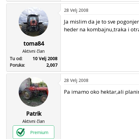
28 Velj 2008
Ja mislim da je to sve pogonje
heder na kombajnu,traka i otr
toma84
Aktivni član
Tu od
10 Velj 2008
Poruka
2,007
28 Velj 2008
Pa imamo oko hektar,ali planir
Patrik
Aktivni član
Premium