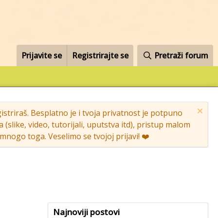
Prijavite se
Registrirajte se
Pretraži forum
striraš. Besplatno je i tvoja privatnost je potpuno
like, video, tutorijali, uputstva itd), pristup malom
nogo toga. Veselimo se tvojoj prijavi! ❤️
Najnoviji postovi