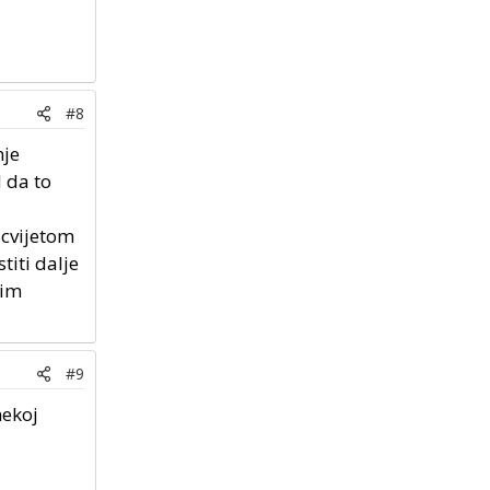
#8
nje
d da to
a cvijetom
stiti dalje
nim
#9
nekoj