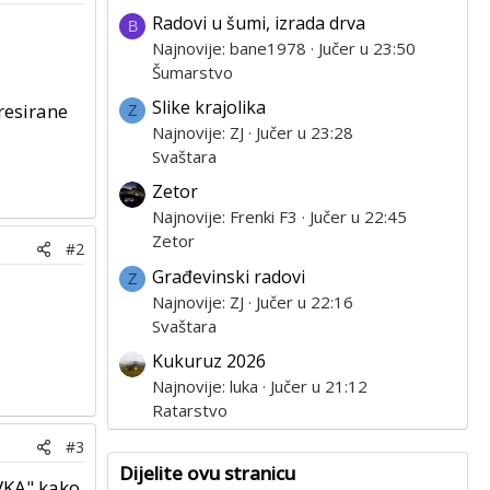
Radovi u šumi, izrada drva
B
Najnovije: bane1978
Jučer u 23:50
Šumarstvo
Slike krajolika
resirane
Z
Najnovije: ZJ
Jučer u 23:28
Svaštara
Zetor
Najnovije: Frenki F3
Jučer u 22:45
Zetor
#2
Građevinski radovi
Z
Najnovije: ZJ
Jučer u 22:16
Svaštara
Kukuruz 2026
Najnovije: luka
Jučer u 21:12
Ratarstvo
#3
Dijelite ovu stranicu
VKA".kako