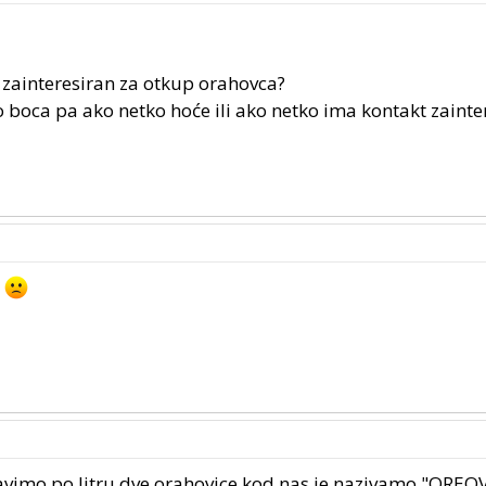
 zainteresiran za otkup orahovca?
 boca pa ako netko hoće ili ako netko ima kontakt zainte
?
avimo po litru dve orahovice.kod nas je nazivamo "OREO