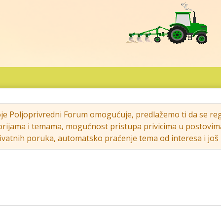
oje Poljoprivredni Forum omogućuje, predlažemo ti da se regi
rijama i temama, mogućnost pristupa privicima u postovima (s
vatnih poruka, automatsko praćenje tema od interesa i još m