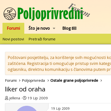
Forumi
Što je novo
Blog
Novi postovi
Pretraži forume
Poštovani posjetitelju, za korištenje svih mogućnosti k
zaštićena. Registracija ti omogućuje pristup svim katego
oglasniku, direktnu komunikaciju s članovima putem pri
Forumi
Poljoprivreda
Ostale grane poljoprivrede
liker od oraha
T
D
jellena
19 Lip 2009
e
a
m
t
19 Lip 2009