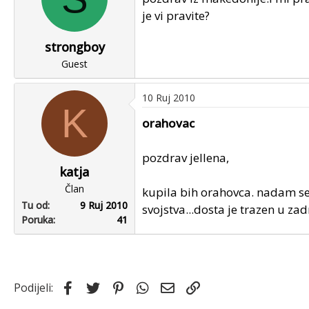
je vi pravite?
strongboy
Guest
10 Ruj 2010
K
orahovac
pozdrav jellena,
katja
Član
kupila bih orahovca. nadam se 
Tu od
9 Ruj 2010
svojstva...dosta je trazen u zad
Poruka
41
Facebook
Twitter
Pinterest
WhatsApp
Email
Link
Podijeli: