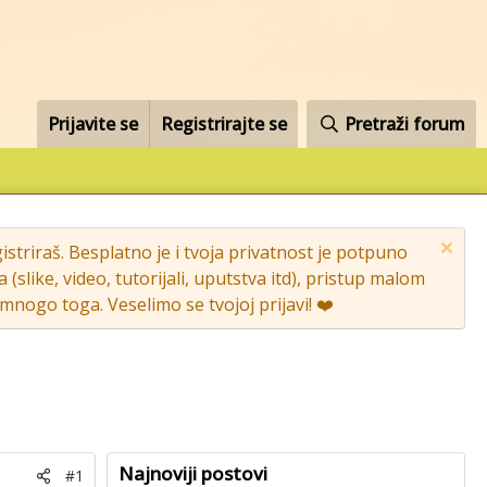
Prijavite se
Registrirajte se
Pretraži forum
striraš. Besplatno je i tvoja privatnost je potpuno
like, video, tutorijali, uputstva itd), pristup malom
nogo toga. Veselimo se tvojoj prijavi! ❤️
Najnoviji postovi
#1