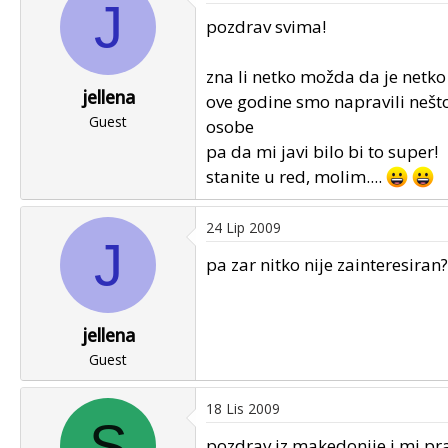
J
u
u
pozdrav svima!
p
m
o
p
zna li netko možda da je netko
k
r
jellena
r
v
ove godine smo napravili nešto
e
Guest
o
osobe
n
g
pa da mi javi bilo bi to super!
u
p
stanite u red, molim....
o
o
s
24 Lip 2009
t
J
a
pa zar nitko nije zainteresiran
jellena
Guest
18 Lis 2009
S
pozdrav iz makedonije.i mi pr