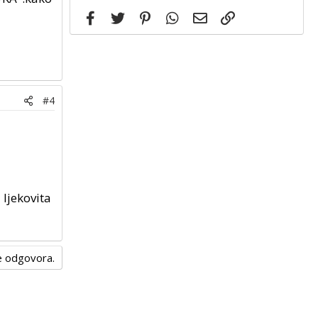
Facebook
Twitter
Pinterest
WhatsApp
Email
Link
#4
 ljekovita
nje odgovora.