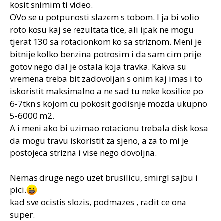
travnjaka s visinom trave do kuka.
kosit snimim ti video.
OVo se u potpunosti slazem s tobom. I ja bi volio
Za koji tjedan cu kosit dvoriste doma pa cu ti snimit
roto kosu kaj se rezultata tice, ali ipak ne mogu
kosu i sve pa da vidis kak to ide.
tjerat 130 sa rotacionkom ko sa striznom. Meni je
bitnije kolko benzina potrosim i da sam cim prije
gotov nego dal je ostala koja travka. Kakva su
vremena treba bit zadovoljan s onim kaj imas i to
iskoristit maksimalno a ne sad tu neke kosilice po
6-7tkn s kojom cu pokosit godisnje mozda ukupno
5-6000 m2.
A i meni ako bi uzimao rotacionu trebala disk kosa
da mogu travu iskoristit za sjeno, a za to mi je
postojeca strizna i vise nego dovoljna.
Nemas druge nego uzet brusilicu, smirgl sajbu i
pici.
kad sve ocistis slozis, podmazes , radit ce ona
super.