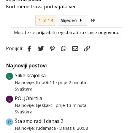
Kod mene trava podivljala vec.
Last
1 of 19
Slijedeći
Morate se prijaviti ili registrirati za slanje odgovora.
Facebook
Twitter
Pinterest
WhatsApp
Email
Link
Podijeli:
Najnoviji postovi
Slike krajolika
L
Najnovije: llmb0611
prije 2 minuta
Svaštara
POLJObirtija
L
Najnovije: lijeskakc
prije 13 minuta
Svaštara
Šta smo radili danas 2
R
Najnovije: rudamaca
Danas u 20:08