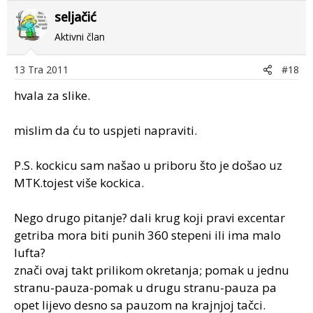
seljačić
Aktivni član
13 Tra 2011
#18
hvala za slike.
mislim da ću to uspjeti napraviti.
P.S. kockicu sam našao u priboru što je došao uz
MTK.tojest više kockica.
Nego drugo pitanje? dali krug koji pravi excentar
getriba mora biti punih 360 stepeni ili ima malo
lufta?
znači ovaj takt prilikom okretanja; pomak u jednu
stranu-pauza-pomak u drugu stranu-pauza pa
opet lijevo desno sa pauzom na krajnjoj tačci.