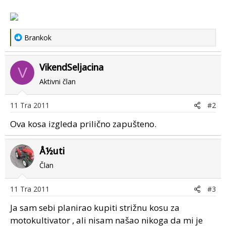
R
Brankok
e
a
VikendSeljacina
c
V
t
Aktivni član
i
o
11 Tra 2011
#2
n
s
Ova kosa izgleda prilično zapušteno.
:
Å½uti
Član
11 Tra 2011
#3
Ja sam sebi planirao kupiti strižnu kosu za
motokultivator , ali nisam našao nikoga da mi je