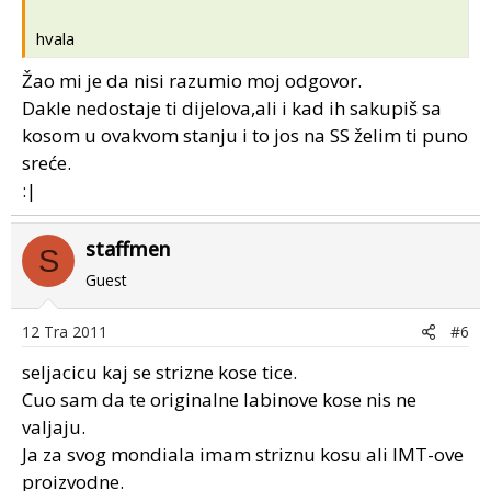
hvala
Žao mi je da nisi razumio moj odgovor.
Dakle nedostaje ti dijelova,ali i kad ih sakupiš sa
kosom u ovakvom stanju i to jos na SS želim ti puno
sreće.
:|
staffmen
S
Guest
12 Tra 2011
#6
seljacicu kaj se strizne kose tice.
Cuo sam da te originalne labinove kose nis ne
valjaju.
Ja za svog mondiala imam striznu kosu ali IMT-ove
proizvodne.