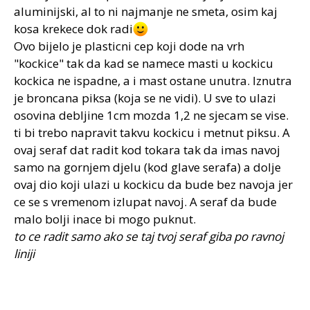
aluminijski, al to ni najmanje ne smeta, osim kaj
kosa krekece dok radi
Ovo bijelo je plasticni cep koji dode na vrh
"kockice" tak da kad se namece masti u kockicu
kockica ne ispadne, a i mast ostane unutra. Iznutra
je broncana piksa (koja se ne vidi). U sve to ulazi
osovina debljine 1cm mozda 1,2 ne sjecam se vise.
ti bi trebo napravit takvu kockicu i metnut piksu. A
ovaj seraf dat radit kod tokara tak da imas navoj
samo na gornjem djelu (kod glave serafa) a dolje
ovaj dio koji ulazi u kockicu da bude bez navoja jer
ce se s vremenom izlupat navoj. A seraf da bude
malo bolji inace bi mogo puknut.
to ce radit samo ako se taj tvoj seraf giba po ravnoj
liniji