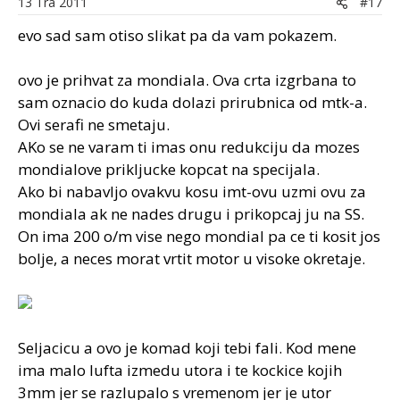
13 Tra 2011
#17
evo sad sam otiso slikat pa da vam pokazem.
ovo je prihvat za mondiala. Ova crta izgrbana to
sam oznacio do kuda dolazi prirubnica od mtk-a.
Ovi serafi ne smetaju.
AKo se ne varam ti imas onu redukciju da mozes
mondialove prikljucke kopcat na specijala.
Ako bi nabavljo ovakvu kosu imt-ovu uzmi ovu za
mondiala ak ne nades drugu i prikopcaj ju na SS.
On ima 200 o/m vise nego mondial pa ce ti kosit jos
bolje, a neces morat vrtit motor u visoke okretaje.
Seljacicu a ovo je komad koji tebi fali. Kod mene
ima malo lufta izmedu utora i te kockice kojih
3mm jer se razlupalo s vremenom jer je utor