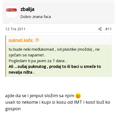
zbalija
Dobro znana faca
12 Tra 2011
#11
puknuti kaže:
tu bude neki međukomad , od plastike (možda) , ne
sječam se napamet .
Pogledam ti pa javim za 7 dana ..
Ali ...sušaj puknutog , prodaj to ili baci u smeće to
nevalja ništa .
ajde da se i jenput složim sa njim
uvali to nekome i kupi si kosu od IMT i kosil buš ko
gospon