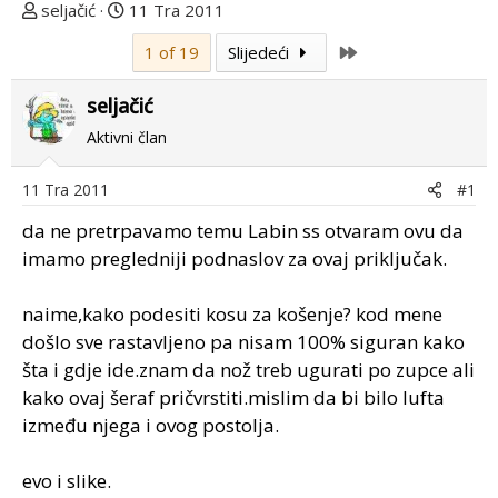
T
D
seljačić
11 Tra 2011
e
a
Last
1 of 19
Slijedeći
m
t
u
u
seljačić
p
m
o
p
Aktivni član
k
r
r
v
11 Tra 2011
#1
e
o
da ne pretrpavamo temu Labin ss otvaram ovu da
n
g
u
p
imamo pregledniji podnaslov za ovaj priključak.
o
o
s
naime,kako podesiti kosu za košenje? kod mene
t
došlo sve rastavljeno pa nisam 100% siguran kako
a
šta i gdje ide.znam da nož treb ugurati po zupce ali
kako ovaj šeraf pričvrstiti.mislim da bi bilo lufta
između njega i ovog postolja.
evo i slike.