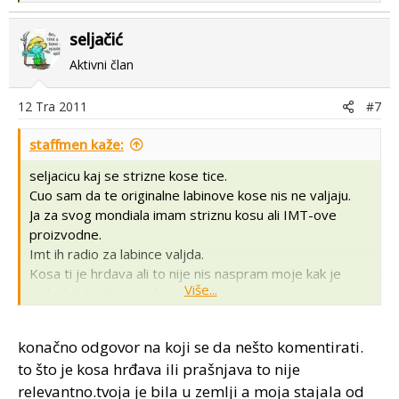
e
a
seljačić
c
t
Aktivni član
i
o
12 Tra 2011
#7
n
s
staffmen kaže:
:
seljacicu kaj se strizne kose tice.
Cuo sam da te originalne labinove kose nis ne valjaju.
Ja za svog mondiala imam striznu kosu ali IMT-ove
proizvodne.
Imt ih radio za labince valjda.
Kosa ti je hrdava ali to nije nis naspram moje kak je
Više...
izgledala kad sam ju kupio (dobio)
Naso sam ju ispod koruznjaka (nastamba di se drzi
kukuruz) sa 10cm zemlje po njoj i govana od kokosi,
konačno odgovor na koji se da nešto komentirati.
hrdava do bola.
to što je kosa hrđava ili prašnjava to nije
Sljedilo je detaljno slajfanje svakog zuba, svake sitnice,
relevantno.tvoja je bila u zemlji a moja stajala od
promjenjeni su svi lezajevi u reduktoru, pofarbana na