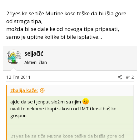
21yes ke se tiče Mutine kose teške da bi išla gore
od straga tipa,
možda bi se dale ke od novoga tipa pripasati,
samo je upitne kolike bi bile isplative...
seljačić
Aktivni član
12 Tra 2011
#12
zbalija kaže:
ajde da se i jenput složim sa njim
uvali to nekome i kupi si kosu od IMT i kosil buš ko
gospon
21yes ke se tiče Mutine kose teške da bi išla gore od