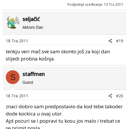
Posljednje uređivanje:
13 Tra 2011
seljačić
Aktivni član
18 Tra 2011
#19
tenkju veri mač.sve sam skonto još za koji dan
slijedi probna košnja.
staffmen
S
Guest
18 Tra 2011
#20
znaci dobro sam predpostavio da kod tebe takoder
dode kockica u ovaj utor.
Ajd pozuri se i popravi tu kosu jos malo i trebat ce
se primit posla.