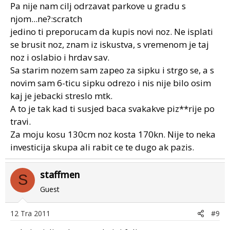
Pa nije nam cilj odrzavat parkove u gradu s
njom...ne?:scratch
jedino ti preporucam da kupis novi noz. Ne isplati
se brusit noz, znam iz iskustva, s vremenom je taj
noz i oslabio i hrdav sav.
Sa starim nozem sam zapeo za sipku i strgo se, a s
novim sam 6-ticu sipku odrezo i nis nije bilo osim
kaj je jebacki streslo mtk.
A to je tak kad ti susjed baca svakakve piz**rije po
travi.
Za moju kosu 130cm noz kosta 170kn. Nije to neka
investicija skupa ali rabit ce te dugo ak pazis.
staffmen
S
Guest
12 Tra 2011
#9