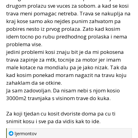
drugom prolazu sve vuces za sobom. a kad se kosi
trava meni pomagac netreba. Trava se nakuplja na
kraj kose samo ako nejdes punim zahvatom pa
pobires nesto iz prvog prolaza. Zato kad kosim
idem tocno po rubu predhodnog prolaska i nema
problema vise.
jedini problemi kosi znaju bit je da mi pokosena
trava zapinje za mtk, tocnije za motor jer imam
male kotace na mondialu pa je jako nizak. Tak da
kad kosim ponekad moram nagazit na travu koju
zahaklam da se otkine.
Ja sam zadovoljan. Da nisam nebi s njom kosio
3000m2 travnjaka s visinom trave do kuka.
Za koji tjedan cu kosit dvoriste doma pa cu ti
snimit kosu i sve pa da vidis kak to ide.
R
ljermontov