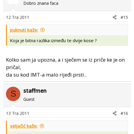
Dobro znana faca
12 Tra 2011
#15
puknuti kaže:
Koja je bitna razlika između te dvije kose ?
Kolko sam ja upozna, a i sječem se iz priče ke je on
pričal,
da su kod IMT-a malo rijeđi prsti..
staffmen
S
Guest
13 Tra 2011
#16
seljačić kaže: