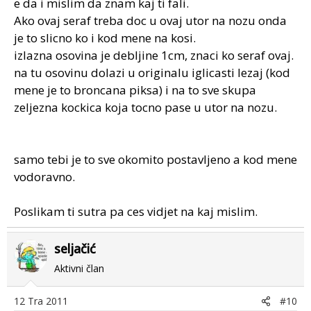
e da i mislim da znam kaj ti fali.
Ako ovaj seraf treba doc u ovaj utor na nozu onda
je to slicno ko i kod mene na kosi.
izlazna osovina je debljine 1cm, znaci ko seraf ovaj.
na tu osovinu dolazi u originalu iglicasti lezaj (kod
mene je to broncana piksa) i na to sve skupa
zeljezna kockica koja tocno pase u utor na nozu.
samo tebi je to sve okomito postavljeno a kod mene
vodoravno.
Poslikam ti sutra pa ces vidjet na kaj mislim.
seljačić
Aktivni član
12 Tra 2011
#10