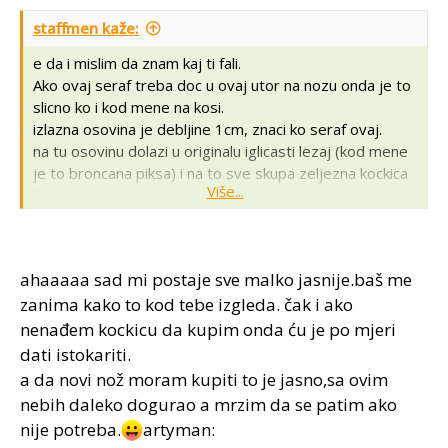
staffmen kaže:
e da i mislim da znam kaj ti fali.
Ako ovaj seraf treba doc u ovaj utor na nozu onda je to
slicno ko i kod mene na kosi.
izlazna osovina je debljine 1cm, znaci ko seraf ovaj.
na tu osovinu dolazi u originalu iglicasti lezaj (kod mene
je to broncana piksa) i na to sve skupa zeljezna kockica
Više...
koja tocno pase u utor na nozu.
samo tebi je to sve okomito postavljeno a kod mene
ahaaaaa sad mi postaje sve malko jasnije.baš me
vodoravno.
zanima kako to kod tebe izgleda. čak i ako
Poslikam ti sutra pa ces vidjet na kaj mislim.
nenađem kockicu da kupim onda ću je po mjeri
dati istokariti.
a da novi nož moram kupiti to je jasno,sa ovim
nebih daleko dogurao a mrzim da se patim ako
nije potreba.
artyman: