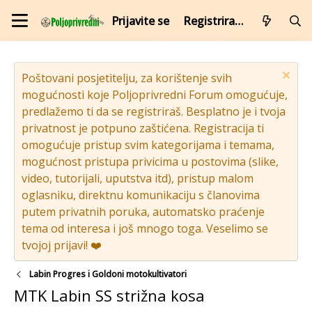
Prijavite se
Registrirajte se
Poštovani posjetitelju, za korištenje svih
mogućnosti koje Poljoprivredni Forum omogućuje,
predlažemo ti da se registriraš. Besplatno je i tvoja
privatnost je potpuno zaštićena. Registracija ti
omogućuje pristup svim kategorijama i temama,
mogućnost pristupa privicima u postovima (slike,
video, tutorijali, uputstva itd), pristup malom
oglasniku, direktnu komunikaciju s članovima
putem privatnih poruka, automatsko praćenje
tema od interesa i još mnogo toga. Veselimo se
tvojoj prijavi! ❤️
Labin Progres i Goldoni motokultivatori
MTK Labin SS strižna kosa