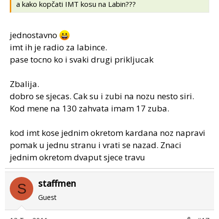
a kako kopčati IMT kosu na Labin???
jednostavno
imt ih je radio za labince.
pase tocno ko i svaki drugi prikljucak
Zbalija.
dobro se sjecas. Cak su i zubi na nozu nesto siri.
Kod mene na 130 zahvata imam 17 zuba.
kod imt kose jednim okretom kardana noz napravi
pomak u jednu stranu i vrati se nazad. Znaci
jednim okretom dvaput sjece travu
staffmen
S
Guest