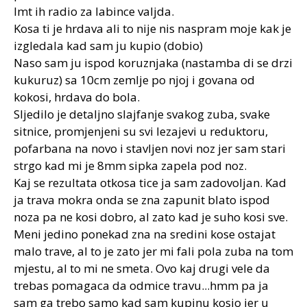
Imt ih radio za labince valjda.
Kosa ti je hrdava ali to nije nis naspram moje kak je
izgledala kad sam ju kupio (dobio)
Naso sam ju ispod koruznjaka (nastamba di se drzi
kukuruz) sa 10cm zemlje po njoj i govana od
kokosi, hrdava do bola.
Sljedilo je detaljno slajfanje svakog zuba, svake
sitnice, promjenjeni su svi lezajevi u reduktoru,
pofarbana na novo i stavljen novi noz jer sam stari
strgo kad mi je 8mm sipka zapela pod noz.
Kaj se rezultata otkosa tice ja sam zadovoljan. Kad
ja trava mokra onda se zna zapunit blato ispod
noza pa ne kosi dobro, al zato kad je suho kosi sve.
Meni jedino ponekad zna na sredini kose ostajat
malo trave, al to je zato jer mi fali pola zuba na tom
mjestu, al to mi ne smeta. Ovo kaj drugi vele da
trebas pomagaca da odmice travu...hmm pa ja
sam ga trebo samo kad sam kupinu kosio jer u