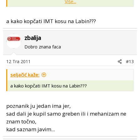
Više...
straga tipa,
možda bi se dale ke od novoga tipa pripasati, samo je
upitne kolike bi bile isplative...
a kako kopčati IMT kosu na Labin???
zbalija
Dobro znana faca
12 Tra 2011
#13
seljačić kaže:
a kako kopčati IMT kosu na Labin???
poznanik ju jedan ima jer,
sad dali je kupil samo greben ili i mehanizam ne
znam točno,
kad saznam javim...