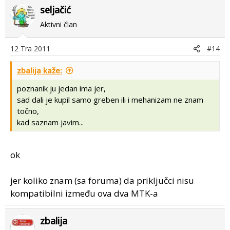
seljačić
Aktivni član
12 Tra 2011
#14
zbalija kaže:
poznanik ju jedan ima jer,
sad dali je kupil samo greben ili i mehanizam ne znam
točno,
kad saznam javim...
ok
jer koliko znam (sa foruma) da priključci nisu
kompatibilni između ova dva MTK-a
zbalija