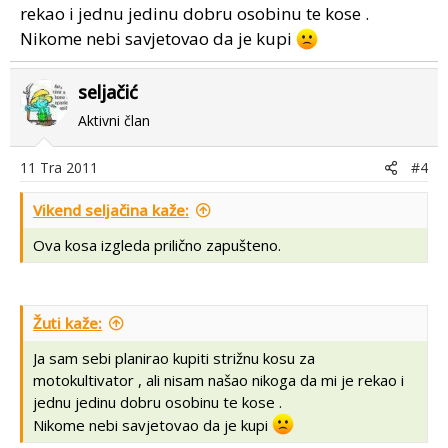
rekao i jednu jedinu dobru osobinu te kose .
Nikome nebi savjetovao da je kupi
seljačić
Aktivni član
11 Tra 2011
#4
Vikend seljačina kaže:
Ova kosa izgleda prilično zapušteno.
Žuti kaže:
Ja sam sebi planirao kupiti strižnu kosu za
motokultivator , ali nisam našao nikoga da mi je rekao i
jednu jedinu dobru osobinu te kose .
Nikome nebi savjetovao da je kupi