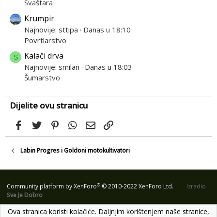
Svaštara
Krumpir
Najnovije: sttipa
Danas u 18:10
Povrtlarstvo
Kalači drva
S
Najnovije: smilan
Danas u 18:03
Šumarstvo
Dijelite ovu stranicu
Facebook
Twitter
Pinterest
WhatsApp
Email
Link
Labin Progres i Goldoni motokultivatori
®
Community platform by XenForo
© 2010-2022 XenForo Ltd.
Izradio
Sve Je Dobro
Ova stranica koristi kolačiće. Daljnjim korištenjem naše stranice,