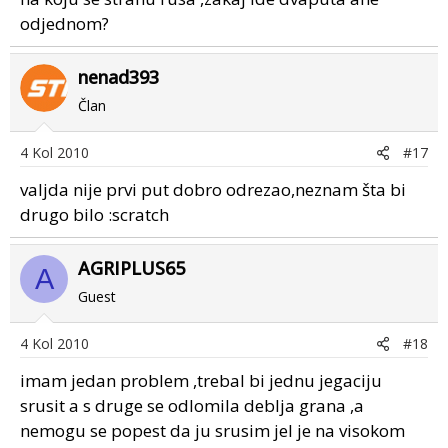
odjednom?
nenad393
Član
4 Kol 2010
#17
valjda nije prvi put dobro odrezao,neznam šta bi
drugo bilo :scratch
AGRIPLUS65
A
Guest
4 Kol 2010
#18
imam jedan problem ,trebal bi jednu jegaciju
srusit a s druge se odlomila deblja grana ,a
nemogu se popest da ju srusim jel je na visokom