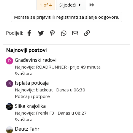
Last
1 of 4
Slijedeći
Morate se prijaviti ili registrirati za slanje odgovora.
Facebook
Twitter
Pinterest
WhatsApp
Email
Link
Podijeli:
Najnoviji postovi
Građevinski radovi
R
Najnovije: ROADRUNNER
prije 49 minuta
Svaštara
Isplata poticaja
B
Najnovije: blackout
Danas u 08:30
Poticaji i potpore
Slike krajolika
Najnovije: Frenki F3
Danas u 08:27
Svaštara
Deutz Fahr