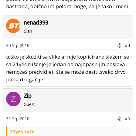
nastrada, obično im polomi noge, pa je tako i meni.
nenad393
Član
30 Srp 2010
#4
teško je skužiti sa slike al nije koplicirano,slažem se
sa 21yes rušenje je jedan od najopasnijih poslova i
nemožeš predvidjeti šta se može desiti,svako drvo
pada drugačije
Zip
Z
Guest
31 Srp 2010
#5
21yes kaže: