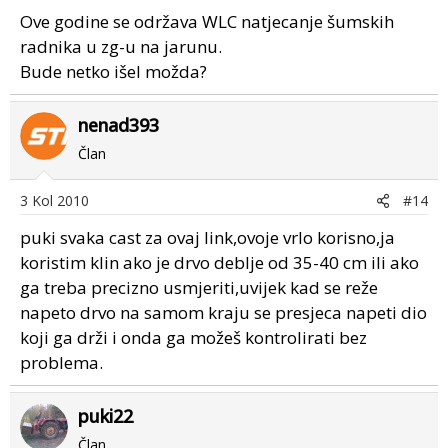
Ove godine se održava WLC natjecanje šumskih
radnika u zg-u na jarunu.
Bude netko išel možda?
nenad393
Član
3 Kol 2010
#14
puki svaka cast za ovaj link,ovoje vrlo korisno,ja
koristim klin ako je drvo deblje od 35-40 cm ili ako
ga treba precizno usmjeriti,uvijek kad se reže
napeto drvo na samom kraju se presjeca napeti dio
koji ga drži i onda ga možeš kontrolirati bez
problema.
puki22
Član