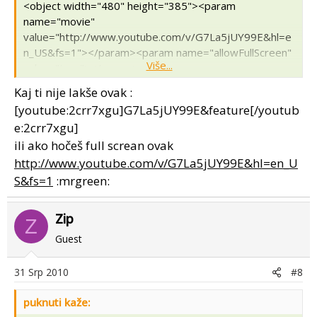
<object width="480" height="385"><param
name="movie"
value="http://www.youtube.com/v/G7La5jUY99E&hl=e
n_US&fs=1"></param><param name="allowFullScreen"
Više...
value="true"></param><param
name="allowscriptaccess" value="always"></param>
Kaj ti nije lakše ovak :
<embed
[youtube:2crr7xgu]G7La5jUY99E&feature[/youtub
src="http://www.youtube.com/v/G7La5jUY99E&hl=en_
e:2crr7xgu]
US&fs=1" type="application/x-shockwave-flash"
ili ako hočeš full screan ovak
allowscriptaccess="always" allowfullscreen="true"
width="480" height="385"></embed></object>
http://www.youtube.com/v/G7La5jUY99E&hl=en_U
S&fs=1
:mrgreen:
Zip
Z
Guest
31 Srp 2010
#8
puknuti kaže: