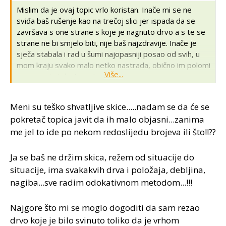
Mislim da je ovaj topic vrlo koristan. Inače mi se ne
sviđa baš rušenje kao na trečoj slici jer ispada da se
završava s one strane s koje je nagnuto drvo a s te se
strane ne bi smjelo biti, nije baš najzdravije. Inače je
sječa stabala i rad u šumi najopasniji posao od svih, u
mom kraju svako malo netko nastrada, obično im polomi
Više...
noge, pa je tako i meni.
Meni su teško shvatljive skice.....nadam se da će se
pokretač topica javit da ih malo objasni...zanima
me jel to ide po nekom redoslijedu brojeva ili što!!??
Ja se baš ne držim skica, režem od situacije do
situacije, ima svakakvih drva i položaja, debljina,
nagiba...sve radim odokativnom metodom...!!!
Najgore što mi se moglo dogoditi da sam rezao
drvo koje je bilo svinuto toliko da je vrhom