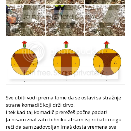
Sve ubiti vodi prema tome da se ostavi sa stražnje
strane komadič koji drži drvo.
I tek kad taj komadič prerežeš počne padat!
Ja nisam znal zatu tehniku al sam isprobal i mogu
reči da sam zadovoljan.Imaš dosta vremena sve