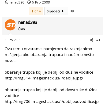
T
D
nenad393
6 Pro 2009
e
a
Last
1 of 4
Slijedeći
m
t
u
u
nenad393
p
m
o
p
Član
k
r
r
v
6 Pro 2009
#1
e
o
Ovu temu otvaram s namjerom da razmjenimo
n
g
u
p
mišljenja oko obaranja trupaca i naučimo nešto
o
o
novo...
s
t
obaranje trupca koji je deblji od dužine vodilice
a
http://img514.imageshack.us/i/deblje.jpg/
obaranje trupca koji je deblji od dvostruke dužine
vodilice
http://img706.imageshack.us/i/debljeodvodilice.jp