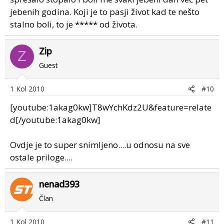
jebenih godina. Koji je to pasji život kad te nešto
stalno boli, to je ***** od života.
Zip
Z
Guest
1 Kol 2010
#10
[youtube:1akag0kw]T8wYchKdz2U&feature=relate
d[/youtube:1akag0kw]
Ovdje je to super snimljeno....u odnosu na sve
ostale priloge....
nenad393
Član
1 Kol 2010
#11