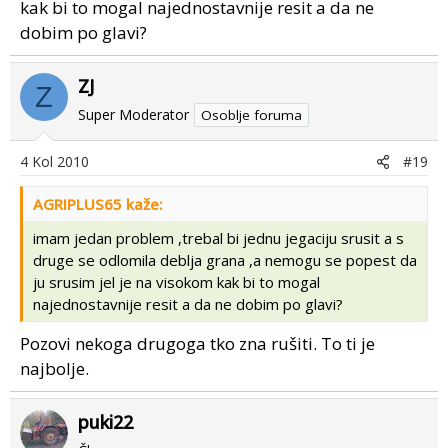
kak bi to mogal najednostavnije resit a da ne
dobim po glavi?
ZJ
Z
Super Moderator
Osoblje foruma
4 Kol 2010
#19
AGRIPLUS65 kaže:
imam jedan problem ,trebal bi jednu jegaciju srusit a s
druge se odlomila deblja grana ,a nemogu se popest da
ju srusim jel je na visokom kak bi to mogal
najednostavnije resit a da ne dobim po glavi?
Pozovi nekoga drugoga tko zna rušiti. To ti je
najbolje.
puki22