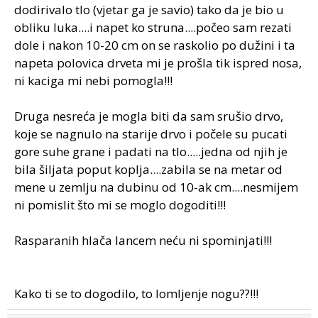
dodirivalo tlo (vjetar ga je savio) tako da je bio u
obliku luka....i napet ko struna....počeo sam rezati
dole i nakon 10-20 cm on se raskolio po dužini i ta
napeta polovica drveta mi je prošla tik ispred nosa,
ni kaciga mi nebi pomogla!!!
Druga nesreća je mogla biti da sam srušio drvo,
koje se nagnulo na starije drvo i počele su pucati
gore suhe grane i padati na tlo.....jedna od njih je
bila šiljata poput koplja....zabila se na metar od
mene u zemlju na dubinu od 10-ak cm....nesmijem
ni pomislit što mi se moglo dogoditi!!!
Rasparanih hlača lancem neću ni spominjati!!!
Kako ti se to dogodilo, to lomljenje nogu??!!!