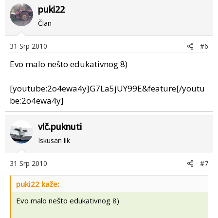
puki22
Član
31 Srp 2010
#6
Evo malo nešto edukativnog 8)
[youtube:2o4ewa4y]G7La5jUY99E&feature[/youtu
be:2o4ewa4y]
vlč.puknuti
Iskusan lik
31 Srp 2010
#7
puki22 kaže:
Evo malo nešto edukativnog 8)