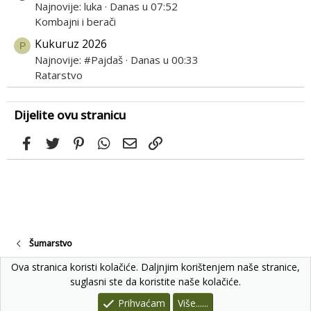
Najnovije: luka
Danas u 07:52
Kombajni i berači
Kukuruz 2026
P
Najnovije: #Pajdaš
Danas u 00:33
Ratarstvo
Dijelite ovu stranicu
Facebook
Twitter
Pinterest
WhatsApp
Email
Link
Šumarstvo
Ova stranica koristi kolačiće. Daljnjim korištenjem naše stranice,
suglasni ste da koristite naše kolačiće.
®
Community platform by XenForo
© 2010-2022 XenForo Ltd.
Izradio
Prihvaćam
Više......
Sve Je Dobro