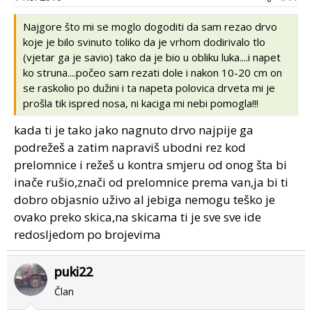
Najgore što mi se moglo dogoditi da sam rezao drvo
koje je bilo svinuto toliko da je vrhom dodirivalo tlo
(vjetar ga je savio) tako da je bio u obliku luka....i napet
ko struna....počeo sam rezati dole i nakon 10-20 cm on
se raskolio po dužini i ta napeta polovica drveta mi je
prošla tik ispred nosa, ni kaciga mi nebi pomogla!!!
kada ti je tako jako nagnuto drvo najpije ga
podrežeš a zatim napraviš ubodni rez kod
prelomnice i režeš u kontra smjeru od onog šta bi
inače rušio,znači od prelomnice prema van,ja bi ti
dobro objasnio uživo al jebiga nemogu teško je
ovako preko skica,na skicama ti je sve sve ide
redosljedom po brojevima
puki22
Član