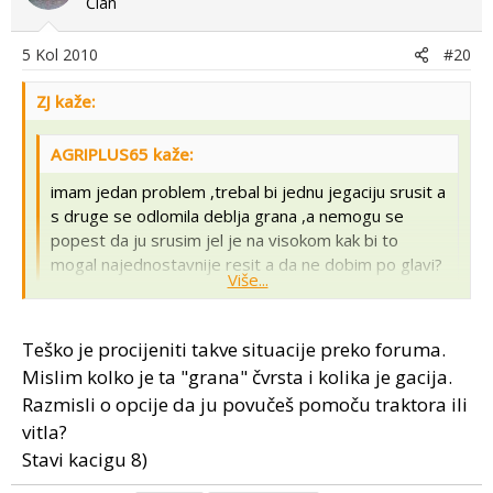
Član
5 Kol 2010
#20
ZJ kaže:
AGRIPLUS65 kaže:
imam jedan problem ,trebal bi jednu jegaciju srusit a
s druge se odlomila deblja grana ,a nemogu se
popest da ju srusim jel je na visokom kak bi to
mogal najednostavnije resit a da ne dobim po glavi?
Više...
Pozovi nekoga drugoga tko zna rušiti. To ti je najbolje.
Više...
Teško je procijeniti takve situacije preko foruma.
Mislim kolko je ta "grana" čvrsta i kolika je gacija.
Razmisli o opcije da ju povučeš pomoču traktora ili
vitla?
Stavi kacigu 8)