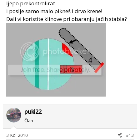
ljepo prekontrolirat...
i poslje samo malo pikneš i drvo krene!
Dali vi koristite klinove pri obaranju jačih stabla?
puki22
Član
3 Kol 2010
#13