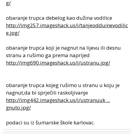
g/
obaranje trupca debelog kao dužina vodilice
http://img257.imageshack.us/i/tanjeodduinevodilic
e.jpg/
obaranje trupca koji je nagnut na lijevu ili desnu
stranu a rušimo ga prema naprijed
http://img690.imageshack.us/i/ustranu.jpg/
obaranje trupca kojeg rušimo u stranu u koju je
nagnut,da bi sprječili raskoljivanje
http://img442.imageshack.us/i/ustranuuk ...
gnuto.jpg/
podaci su iz šumarske škole karlovac.