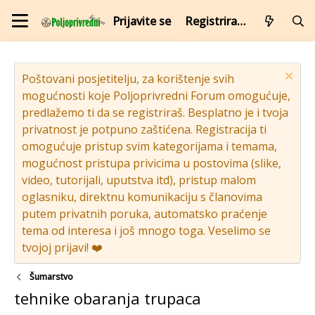
Prijavite se
Registrirajte se
Poštovani posjetitelju, za korištenje svih
mogućnosti koje Poljoprivredni Forum omogućuje,
predlažemo ti da se registriraš. Besplatno je i tvoja
privatnost je potpuno zaštićena. Registracija ti
omogućuje pristup svim kategorijama i temama,
mogućnost pristupa privicima u postovima (slike,
video, tutorijali, uputstva itd), pristup malom
oglasniku, direktnu komunikaciju s članovima
putem privatnih poruka, automatsko praćenje
tema od interesa i još mnogo toga. Veselimo se
tvojoj prijavi! ❤️
Šumarstvo
tehnike obaranja trupaca