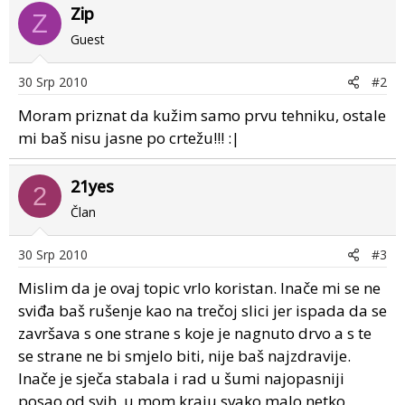
Zip
Z
Guest
30 Srp 2010
#2
Moram priznat da kužim samo prvu tehniku, ostale
mi baš nisu jasne po crtežu!!! :|
21yes
2
Član
30 Srp 2010
#3
Mislim da je ovaj topic vrlo koristan. Inače mi se ne
sviđa baš rušenje kao na trečoj slici jer ispada da se
završava s one strane s koje je nagnuto drvo a s te
se strane ne bi smjelo biti, nije baš najzdravije.
Inače je sječa stabala i rad u šumi najopasniji
posao od svih, u mom kraju svako malo netko