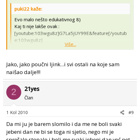
puki22 kaže:
Evo malo nešto edukativnog 8)
Kaj ti nije lakše ovak :
[youtube:103wgu8z]G7La5jUY99E&feature[/youtub
e:103wgu8z]
Više...
ili ako hočeš full screan ovak
http://www.youtube.com/v/G7La5jUY99E&hl=en_U
Više...
S&fs=1
:mrgreen:
Jako, jako poučni ljink...i svi ostali na koje sam
naišao dalje!!!
21yes
2
Član
1 Kol 2010
#9
Da mi ju je barem slomilo i da me ne boli svaki
jebeni dan ne bi se toga ni sjetio, nego mi je
sprešalo stopalo i boli me svaki jebeni dan već pet