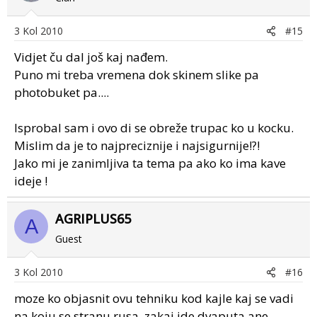
3 Kol 2010
#15
Vidjet ču dal još kaj nađem.
Puno mi treba vremena dok skinem slike pa
photobuket pa....
Isprobal sam i ovo di se obreže trupac ko u kocku.
Mislim da je to najpreciznije i najsigurnije!?!
Jako mi je zanimljiva ta tema pa ako ko ima kave
ideje !
AGRIPLUS65
A
Guest
3 Kol 2010
#16
moze ko objasnit ovu tehniku kod kajle kaj se vadi
na koju se stranu rusa ,zakaj ide dvaputa ane