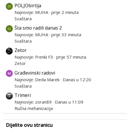
POLJObirtija
M
Najnovije: MUHA
prije 2 minuta
Svaštara
Šta smo radili danas 2
M
Najnovije: MUHA
prije 33 minuta
Svaštara
Zetor
Najnovije: Frenki F3
prije 57 minuta
Zetor
Građevinski radovi
Najnovije: Deda Marek
Danas u 12:20
Svaštara
Trimeri
Najnovije: zoran89
Danas u 11:09
Ručna mehanizacija
Dijelite ovu stranicu