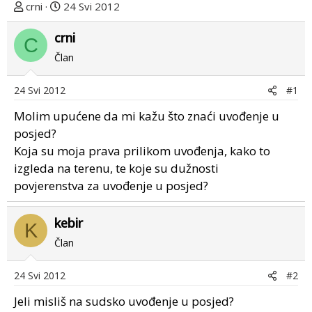
T
D
crni
24 Svi 2012
e
a
m
crni
t
C
u
u
Član
p
m
o
p
24 Svi 2012
#1
k
r
r
v
Molim upućene da mi kažu što znaći uvođenje u
e
o
posjed?
n
g
Koja su moja prava prilikom uvođenja, kako to
u
p
izgleda na terenu, te koje su dužnosti
o
o
povjerenstva za uvođenje u posjed?
s
t
a
kebir
K
Član
24 Svi 2012
#2
Jeli misliš na sudsko uvođenje u posjed?