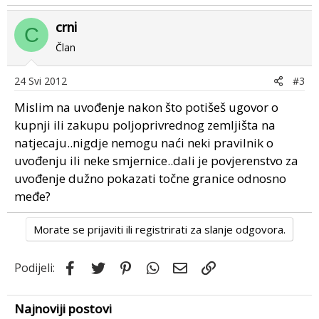
crni
C
Član
24 Svi 2012
#3
Mislim na uvođenje nakon što potišeš ugovor o
kupnji ili zakupu poljoprivrednog zemljišta na
natjecaju..nigdje nemogu naći neki pravilnik o
uvođenju ili neke smjernice..dali je povjerenstvo za
uvođenje dužno pokazati točne granice odnosno
međe?
Morate se prijaviti ili registrirati za slanje odgovora.
Facebook
Twitter
Pinterest
WhatsApp
Email
Link
Podijeli:
Najnoviji postovi