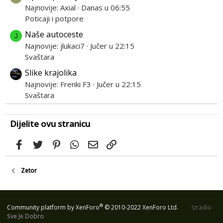
Najnovije: Axial
Danas u 06:55
Poticaji i potpore
Naše autoceste
J
Najnovije: jlukaci7
Jučer u 22:15
Svaštara
Slike krajolika
Najnovije: Frenki F3
Jučer u 22:15
Svaštara
Dijelite ovu stranicu
Facebook
Twitter
Pinterest
WhatsApp
Email
Link
Zetor
®
Community platform by XenForo
© 2010-2022 XenForo Ltd.
Izradio
Sve Je Dobro