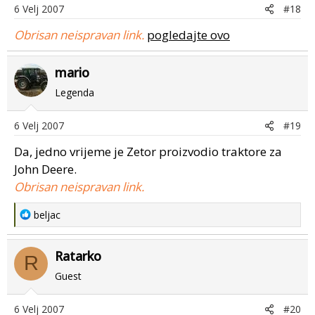
6 Velj 2007
#18
Obrisan neispravan link.
pogledajte ovo
mario
Legenda
6 Velj 2007
#19
Da, jedno vrijeme je Zetor proizvodio traktore za
John Deere.
Obrisan neispravan link.
R
beljac
e
a
Ratarko
c
R
t
Guest
i
o
6 Velj 2007
#20