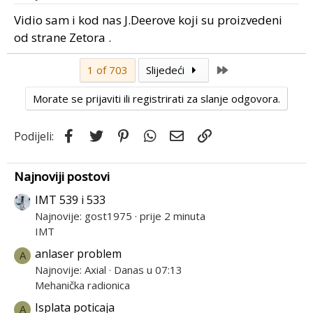
n
s
Vidio sam i kod nas J.Deerove koji su proizvedeni
:
od strane Zetora .
Last
1 of 703
Slijedeći
Morate se prijaviti ili registrirati za slanje odgovora.
Facebook
Twitter
Pinterest
WhatsApp
Email
Link
Podijeli:
Najnoviji postovi
IMT 539 i 533
Najnovije: gost1975
prije 2 minuta
IMT
anlaser problem
A
Najnovije: Axial
Danas u 07:13
Mehanička radionica
Isplata poticaja
A