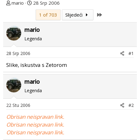
T
D
mario
28 Srp 2006
e
a
Last
1 of 703
Slijedeći
m
t
u
u
mario
p
m
o
p
Legenda
k
r
r
v
28 Srp 2006
#1
e
o
Slike, iskustva s Zetorom
n
g
u
p
o
o
mario
s
Legenda
t
a
22 Stu 2006
#2
Obrisan neispravan link.
Obrisan neispravan link.
Obrisan neispravan link.