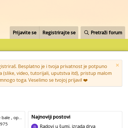
Prijavite se
Registrirajte se
Pretraži forum
striraš. Besplatno je i tvoja privatnost je potpuno
like, video, tutorijali, uputstva itd), pristup malom
nogo toga. Veselimo se tvojoj prijavi! ❤️
Najnoviji postovi
Balirke za kvadratne bale , opća rasprava
1975
Radovi u šumi, izrada drva
B