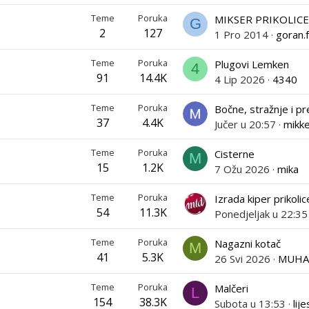
Teme
Poruka
MIKSER PRIKOLIC
G
2
127
1 Pro 2014
goran.f
Teme
Poruka
Plugovi Lemken
4
91
14.4K
4 Lip 2026
4340
Teme
Poruka
37
4.4K
Jučer u 20:57
mikk
Teme
Poruka
Cisterne
M
15
1.2K
7 Ožu 2026
mika
Teme
Poruka
Izrada kiper prikolic
54
11.3K
Ponedjeljak u 22:35
Teme
Poruka
Nagazni kotač
M
41
5.3K
26 Svi 2026
MUHA
Teme
Poruka
Malčeri
L
154
38.3K
Subota u 13:53
lij