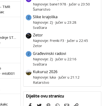
Najnovije: bane1978
Jučer u 23:50
E- TMR
Šumarstvo
aic
Slike krajolika
Z
Najnovije: ZJ
Jučer u 23:28
Svaštara
Zetor
Bočne, stražnje i prednje STRIŽNE kose
Najnovije: Frenki F3
Jučer u 22:45
e
Zetor
Građevinski radovi
Z
Najnovije: ZJ
Jučer u 22:16
Svaštara
e
Kukuruz 2026
mtd001
Najnovije: luka
Jučer u 21:12
Ratarstvo
Dijelite ovu stranicu
eskakc
Facebook
Twitter
Pinterest
WhatsApp
Email
Link