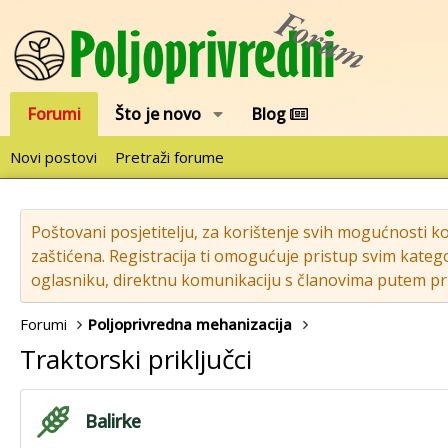
Forumi
Što je novo
Blog
Novi postovi
Pretraži forume
Poštovani posjetitelju, za korištenje svih mogućnosti k
zaštićena. Registracija ti omogućuje pristup svim katego
oglasniku, direktnu komunikaciju s članovima putem pri
Forumi
Poljoprivredna mehanizacija
Traktorski priključci
Balirke