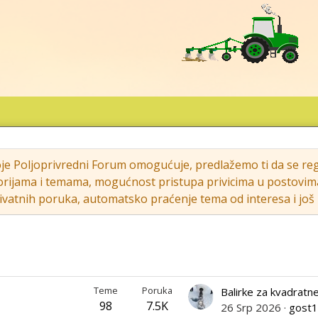
oje Poljoprivredni Forum omogućuje, predlažemo ti da se regi
rijama i temama, mogućnost pristupa privicima u postovima (s
vatnih poruka, automatsko praćenje tema od interesa i još m
Teme
Poruka
98
7.5K
26 Srp 2026
gost