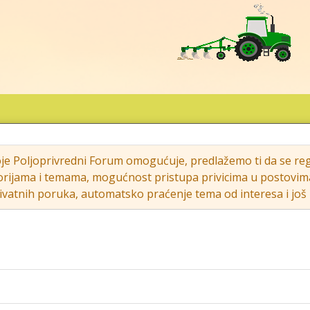
oje Poljoprivredni Forum omogućuje, predlažemo ti da se regi
rijama i temama, mogućnost pristupa privicima u postovima (s
vatnih poruka, automatsko praćenje tema od interesa i još m