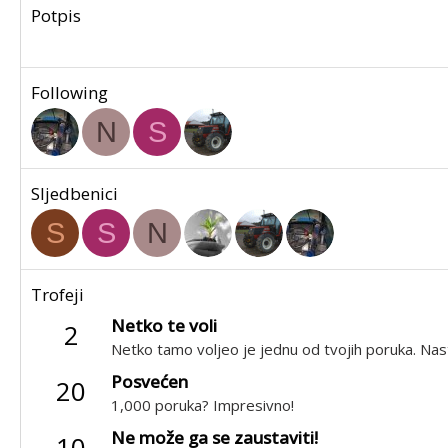
Potpis
Following
N
S
Sljedbenici
S
S
N
Trofeji
Netko te voli
2
Netko tamo voljeo je jednu od tvojih poruka. Nast
Posvećen
20
1,000 poruka? Impresivno!
Ne može ga se zaustaviti!
10