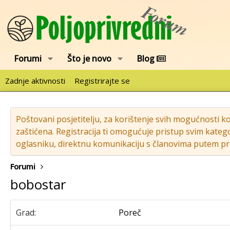
Forumi
Što je novo
Blog
Zadnje aktivnosti
Registrirajte se
Poštovani posjetitelju, za korištenje svih mogućnosti k
zaštićena. Registracija ti omogućuje pristup svim katego
oglasniku, direktnu komunikaciju s članovima putem pri
Forumi
bobostar
Grad
Poreč