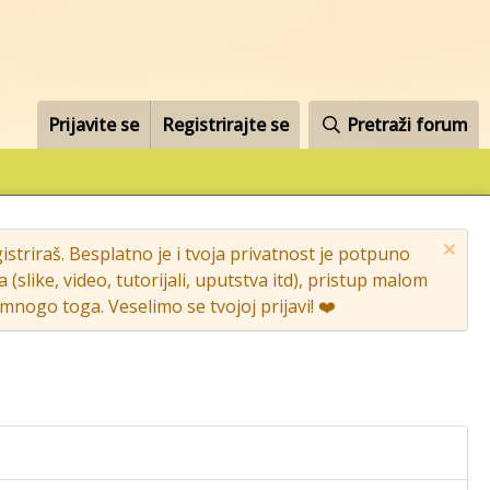
Prijavite se
Registrirajte se
Pretraži forum
striraš. Besplatno je i tvoja privatnost je potpuno
like, video, tutorijali, uputstva itd), pristup malom
nogo toga. Veselimo se tvojoj prijavi! ❤️