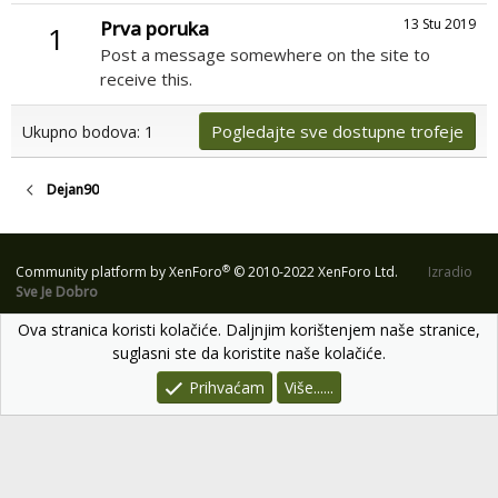
13 Stu 2019
Prva poruka
1
Post a message somewhere on the site to
receive this.
Pogledajte sve dostupne trofeje
Ukupno bodova: 1
Dejan90
®
Community platform by XenForo
© 2010-2022 XenForo Ltd.
Izradio
Sve Je Dobro
Ova stranica koristi kolačiće. Daljnjim korištenjem naše stranice,
suglasni ste da koristite naše kolačiće.
Prihvaćam
Više......