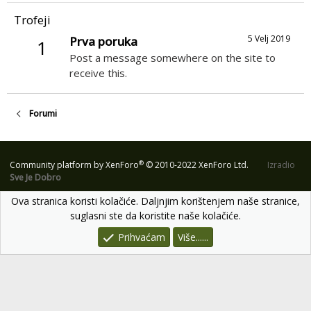
Trofeji
5 Velj 2019
Prva poruka
1
Post a message somewhere on the site to
receive this.
Forumi
®
Community platform by XenForo
© 2010-2022 XenForo Ltd.
Izradio
Sve Je Dobro
Ova stranica koristi kolačiće. Daljnjim korištenjem naše stranice,
suglasni ste da koristite naše kolačiće.
Prihvaćam
Više......