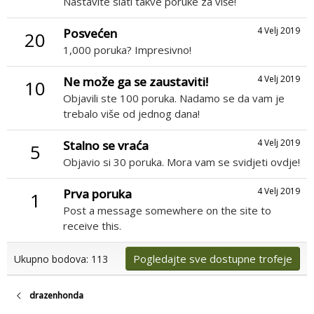
Nastavite slati takve poruke za više!
4 Velj 2019
Posvećen
20
1,000 poruka? Impresivno!
4 Velj 2019
Ne može ga se zaustaviti!
10
Objavili ste 100 poruka. Nadamo se da vam je
trebalo više od jednog dana!
4 Velj 2019
Stalno se vraća
5
Objavio si 30 poruka. Mora vam se svidjeti ovdje!
4 Velj 2019
Prva poruka
1
Post a message somewhere on the site to
receive this.
Pogledajte sve dostupne trofeje
Ukupno bodova: 113
drazenhonda