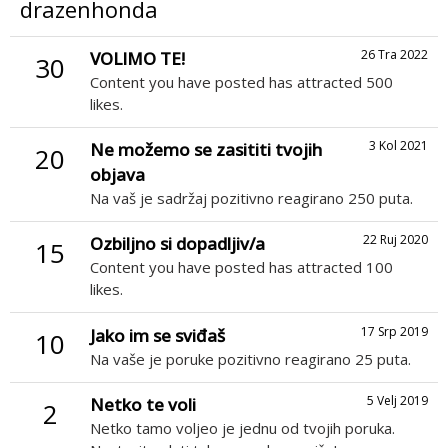
drazenhonda
26 Tra 2022
VOLIMO TE!
30
Content you have posted has attracted 500
likes.
3 Kol 2021
Ne možemo se zasititi tvojih
20
objava
Na vaš je sadržaj pozitivno reagirano 250 puta.
22 Ruj 2020
Ozbiljno si dopadljiv/a
15
Content you have posted has attracted 100
likes.
17 Srp 2019
Jako im se sviđaš
10
Na vaše je poruke pozitivno reagirano 25 puta.
5 Velj 2019
Netko te voli
2
Netko tamo voljeo je jednu od tvojih poruka.