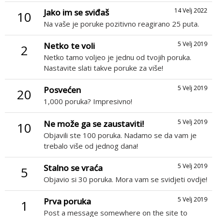
14 Velj 2022
Jako im se sviđaš
10
Na vaše je poruke pozitivno reagirano 25 puta.
5 Velj 2019
Netko te voli
2
Netko tamo voljeo je jednu od tvojih poruka.
Nastavite slati takve poruke za više!
5 Velj 2019
Posvećen
20
1,000 poruka? Impresivno!
5 Velj 2019
Ne može ga se zaustaviti!
10
Objavili ste 100 poruka. Nadamo se da vam je
trebalo više od jednog dana!
5 Velj 2019
Stalno se vraća
5
Objavio si 30 poruka. Mora vam se svidjeti ovdje!
5 Velj 2019
Prva poruka
1
Post a message somewhere on the site to