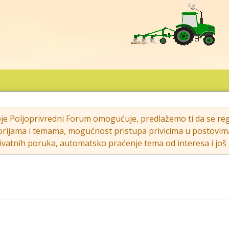
oje Poljoprivredni Forum omogućuje, predlažemo ti da se regi
rijama i temama, mogućnost pristupa privicima u postovima (s
vatnih poruka, automatsko praćenje tema od interesa i još m