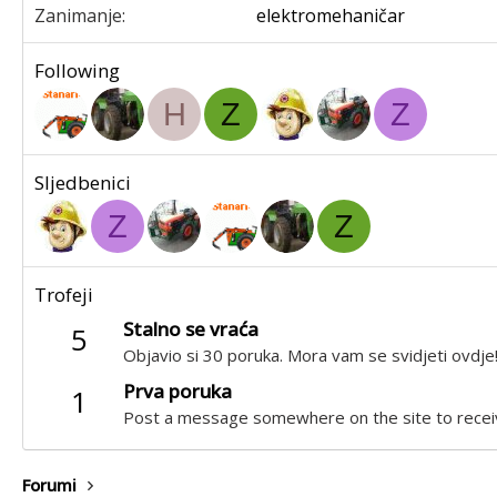
Zanimanje
elektromehaničar
Following
H
Z
Z
Sljedbenici
Z
Z
Trofeji
Stalno se vraća
5
Objavio si 30 poruka. Mora vam se svidjeti ovdje
Prva poruka
1
Post a message somewhere on the site to receiv
Forumi