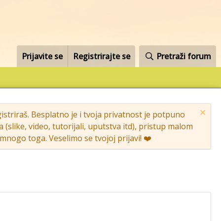
Prijavite se
Registrirajte se
Pretraži forum
striraš. Besplatno je i tvoja privatnost je potpuno
like, video, tutorijali, uputstva itd), pristup malom
nogo toga. Veselimo se tvojoj prijavi! ❤️