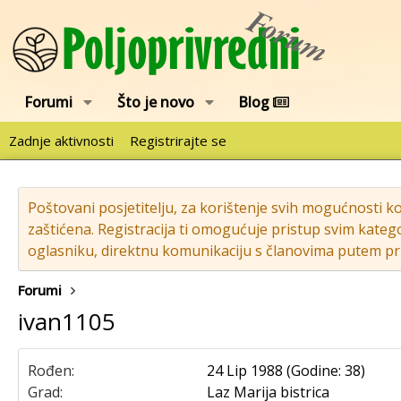
Forumi
Što je novo
Blog
Zadnje aktivnosti
Registrirajte se
Poštovani posjetitelju, za korištenje svih mogućnosti k
zaštićena. Registracija ti omogućuje pristup svim katego
oglasniku, direktnu komunikaciju s članovima putem pri
Forumi
ivan1105
Rođen
24 Lip 1988 (Godine: 38)
Grad
Laz Marija bistrica