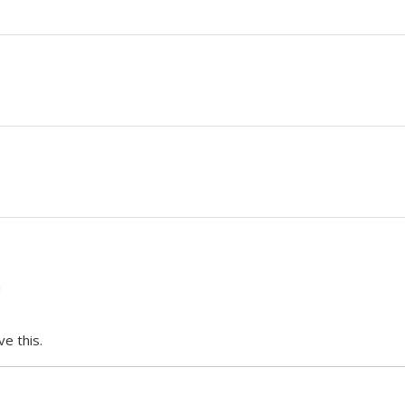
!
e this.