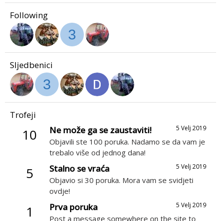
Following
3
Sljedbenici
3
Trofeji
5 Velj 2019
Ne može ga se zaustaviti!
10
Objavili ste 100 poruka. Nadamo se da vam je
trebalo više od jednog dana!
5 Velj 2019
Stalno se vraća
5
Objavio si 30 poruka. Mora vam se svidjeti
ovdje!
5 Velj 2019
Prva poruka
1
Post a message somewhere on the site to