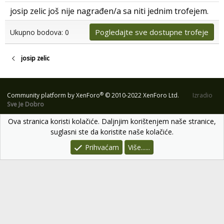
josip zelic još nije nagrađen/a sa niti jednim trofejem.
Pogledajte sve dostupne trofeje
Ukupno bodova: 0
josip zelic
®
Community platform by XenForo
© 2010-2022 XenForo Ltd.
Izradio
Sve Je Dobro
Ova stranica koristi kolačiće. Daljnjim korištenjem naše stranice,
suglasni ste da koristite naše kolačiće.
Prihvaćam
Više......