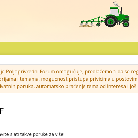
oje Poljoprivredni Forum omogućuje, predlažemo ti da se regi
rijama i temama, mogućnost pristupa privicima u postovima (s
vatnih poruka, automatsko praćenje tema od interesa i još m
MF
ite slati takve poruke za više!