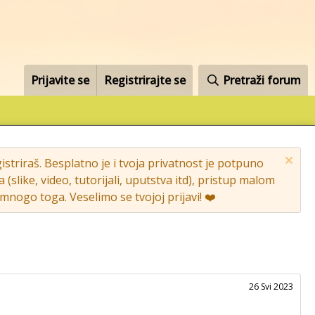
Prijavite se
Registrirajte se
Pretraži forum
striraš. Besplatno je i tvoja privatnost je potpuno
like, video, tutorijali, uputstva itd), pristup malom
nogo toga. Veselimo se tvojoj prijavi! ❤️
26 Svi 2023