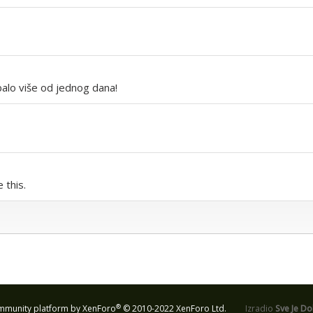
alo više od jednog dana!
 this.
®
munity platform by XenForo
© 2010-2022 XenForo Ltd.
Izradio
Sve Je D