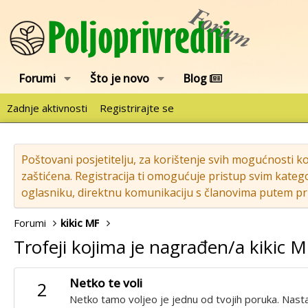
Forumi
Što je novo
Blog
Zadnje aktivnosti
Registrirajte se
Poštovani posjetitelju, za korištenje svih mogućnosti k
zaštićena. Registracija ti omogućuje pristup svim katego
oglasniku, direktnu komunikaciju s članovima putem pri
Forumi
kikic MF
Trofeji kojima je nagrađen/a kikic 
Netko te voli
2
Netko tamo voljeo je jednu od tvojih poruka. Nastav