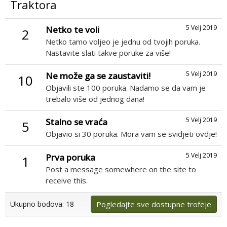
Traktora
5 Velj 2019
Netko te voli
2
Netko tamo voljeo je jednu od tvojih poruka.
Nastavite slati takve poruke za više!
5 Velj 2019
Ne može ga se zaustaviti!
10
Objavili ste 100 poruka. Nadamo se da vam je
trebalo više od jednog dana!
5 Velj 2019
Stalno se vraća
5
Objavio si 30 poruka. Mora vam se svidjeti ovdje!
5 Velj 2019
Prva poruka
1
Post a message somewhere on the site to
receive this.
Pogledajte sve dostupne trofeje
Ukupno bodova: 18