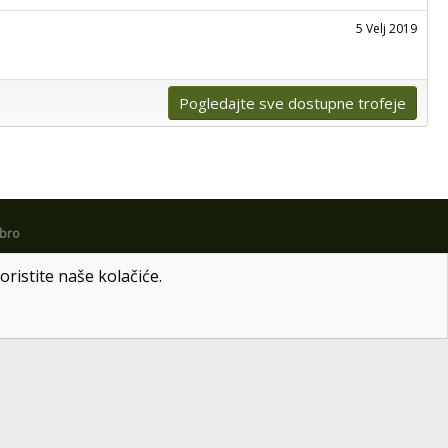
5 Velj 2019
Pogledajte sve dostupne trofeje
obro
oristite naše kolačiće.