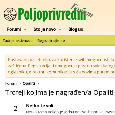
Forumi
Što je novo
Blog
Zadnje aktivnosti
Registrirajte se
Poštovani posjetitelju, za korištenje svih mogućnosti k
zaštićena. Registracija ti omogućuje pristup svim katego
oglasniku, direktnu komunikaciju s članovima putem pri
Forumi
Opaliti
Trofeji kojima je nagrađen/a Opaliti
Netko te voli
2
Netko tamo voljeo je jednu od tvojih poruka. Nastav