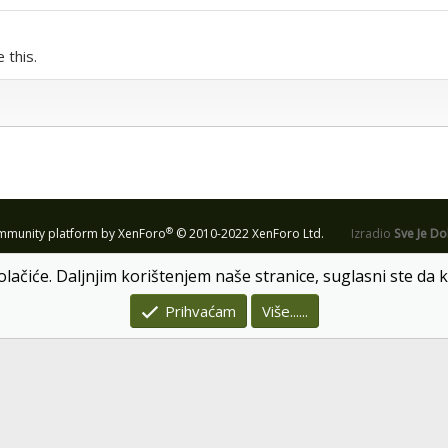
 this.
®
munity platform by XenForo
© 2010-2022 XenForo Ltd.
Izradio
Sve Je D
olačiće. Daljnjim korištenjem naše stranice, suglasni ste da k
Prihvaćam
Više......