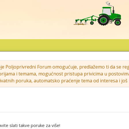
oje Poljoprivredni Forum omogućuje, predlažemo ti da se regi
rijama i temama, mogućnost pristupa privicima u postovima (s
vatnih poruka, automatsko praćenje tema od interesa i još m
ite slati takve poruke za više!