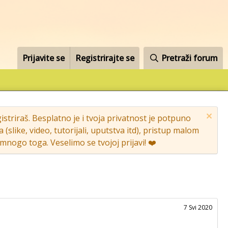
Prijavite se
Registrirajte se
Pretraži forum
striraš. Besplatno je i tvoja privatnost je potpuno
like, video, tutorijali, uputstva itd), pristup malom
nogo toga. Veselimo se tvojoj prijavi! ❤️
7 Svi 2020