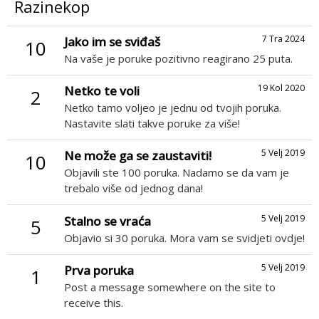
Razinekop
7 Tra 2024
Jako im se sviđaš
10
Na vaše je poruke pozitivno reagirano 25 puta.
19 Kol 2020
Netko te voli
2
Netko tamo voljeo je jednu od tvojih poruka.
Nastavite slati takve poruke za više!
5 Velj 2019
Ne može ga se zaustaviti!
10
Objavili ste 100 poruka. Nadamo se da vam je
trebalo više od jednog dana!
5 Velj 2019
Stalno se vraća
5
Objavio si 30 poruka. Mora vam se svidjeti ovdje!
5 Velj 2019
Prva poruka
1
Post a message somewhere on the site to
receive this.