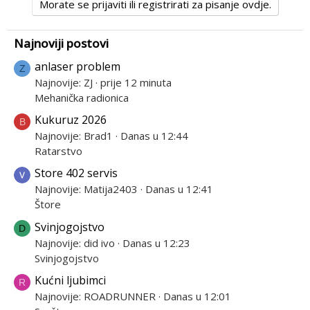
Morate se prijaviti ili registrirati za pisanje ovdje.
Najnoviji postovi
anlaser problem
Z
Najnovije: ZJ
prije 12 minuta
Mehanička radionica
Kukuruz 2026
B
Najnovije: Brad1
Danas u 12:44
Ratarstvo
Store 402 servis
Najnovije: Matija2403
Danas u 12:41
Štore
Svinjogojstvo
D
Najnovije: did ivo
Danas u 12:23
Svinjogojstvo
Kućni ljubimci
R
Najnovije: ROADRUNNER
Danas u 12:01