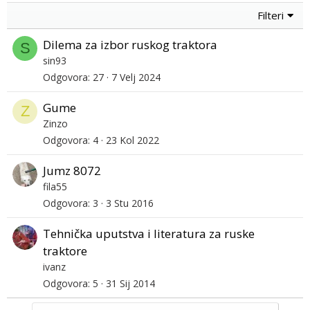
Filteri
Dilema za izbor ruskog traktora
S
sin93
Odgovora
27
7 Velj 2024
Gume
Z
Zinzo
Odgovora
4
23 Kol 2022
Jumz 8072
fila55
Odgovora
3
3 Stu 2016
Tehnička uputstva i literatura za ruske
traktore
ivanz
Odgovora
5
31 Sij 2014