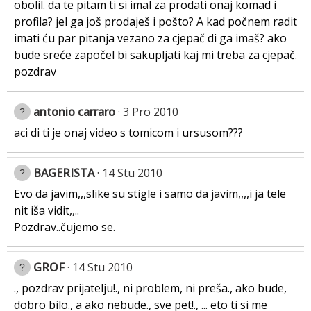
obolil. da te pitam ti si imal za prodati onaj komad i
profila? jel ga još prodaješ i pošto? A kad počnem radit
imati ću par pitanja vezano za cjepač di ga imaš? ako
bude sreće započel bi sakupljati kaj mi treba za cjepač.
pozdrav
antonio carraro
3 Pro 2010
aci di ti je onaj video s tomicom i ursusom???
BAGERISTA
14 Stu 2010
Evo da javim,,,slike su stigle i samo da javim,,,,i ja tele
nit iša vidit,,..
Pozdrav..čujemo se.
GROF
14 Stu 2010
., pozdrav prijatelju!., ni problem, ni preša., ako bude,
dobro bilo., a ako nebude., sve pet!., ... eto ti si me