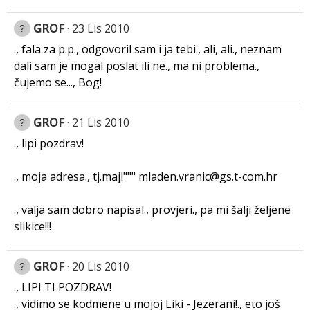
GROF
23 Lis 2010
., fala za p.p., odgovoril sam i ja tebi., ali, ali., neznam
dali sam je mogal poslat ili ne., ma ni problema.,
čujemo se..., Bog!
GROF
21 Lis 2010
., lipi pozdrav!
., moja adresa., tj.majl""" mladen.vranic@gs.t-com.hr
., valja sam dobro napisal., provjeri., pa mi šalji željene
slikice!!!
GROF
20 Lis 2010
., LIPI TI POZDRAV!
., vidimo se kodmene u mojoj Liki - Jezerani!., eto još