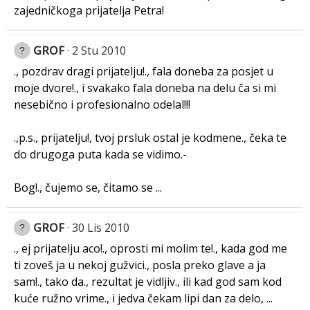
zajedničkoga prijatelja Petra!
GROF
2 Stu 2010
., pozdrav dragi prijatelju!., fala doneba za posjet u
moje dvore!., i svakako fala doneba na delu ča si mi
nesebično i profesionalno odelal!!!
.,p.s., prijatelju!, tvoj prsluk ostal je kodmene., čeka te
do drugoga puta kada se vidimo.-
Bog!., čujemo se, čitamo se ...
GROF
30 Lis 2010
., ej prijatelju aco!., oprosti mi molim te!., kada god me
ti zoveš ja u nekoj gužvici., posla preko glave a ja
sam!., tako da., rezultat je vidljiv., ili kad god sam kod
kuće ružno vrime., i jedva čekam lipi dan za delo, ...