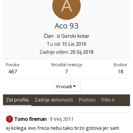
A
Aco 93
Član
·
iz
Gorski kotar
Tu od
15 Lis 2010
Zadnje viđen
20 Sij 2018
Poruka
Rezultat reakcija
Bodovi
467
7
18
Pronađi
Zid profila
Zadnje aktivnosti
Postovi
Više o
Tomo fireman
9 Velj 2011
T
ej kolega. evo freza nebu tako brzo gotova jer sam