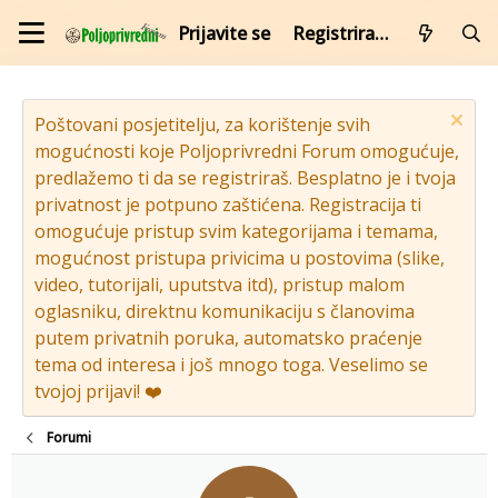
Prijavite se
Registrirajte se
Poštovani posjetitelju, za korištenje svih
mogućnosti koje Poljoprivredni Forum omogućuje,
predlažemo ti da se registriraš. Besplatno je i tvoja
privatnost je potpuno zaštićena. Registracija ti
omogućuje pristup svim kategorijama i temama,
mogućnost pristupa privicima u postovima (slike,
video, tutorijali, uputstva itd), pristup malom
oglasniku, direktnu komunikaciju s članovima
putem privatnih poruka, automatsko praćenje
tema od interesa i još mnogo toga. Veselimo se
tvojoj prijavi! ❤️
Forumi