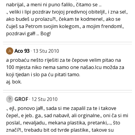
nabrijal., a meni ni puno falilo., čitamo se ...
., veliki i lipi pozdrav tvojoj predivnoj obitelji!., i zna se!.,
ako budeš u prolazu?!., čekam te kodmene!., ako se
čuješ sa Petrom svojim kolegom., a mojim frendom!.,
pozdravi ga!!! ... Bog!
Aco 93
13 Stu 2010
A
a probaću nešto riješiti za te čepove velim pitao na
100 mjesta niko nema samo one našao.Icu možda za
koji tjedan i slo pa ću pitati tamo.
aj. bok.
GROF
12 Stu 2010
., ej!., ponovo ja!!!., sada si me zapalil za te i takove
čepe!., e jeb.. ga., sad nabavi!, ali orginalne., oni ča si mi
poslal., nevaljadu., mekana plastika, pretanki,..., što
znači?!., trebadu bit od tvrde plastike., takove su