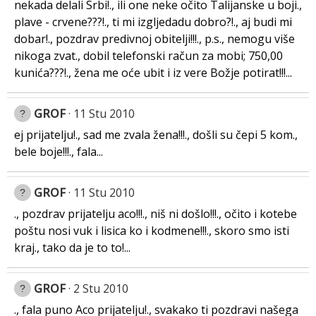
nekada delali Srbi!., ili one neke očito Talijanske u boji.,
plave - crvene???!., ti mi izgljedadu dobro?!., aj budi mi
dobar!., pozdrav predivnoj obitelji!!!., p.s., nemogu više
nikoga zvat., dobil telefonski račun za mobi; 750,00
kunića???!., žena me oće ubit i iz vere Božje potirat!!!...
GROF
11 Stu 2010
ej prijatelju!., sad me zvala žena!!!., došli su čepi 5 kom.,
bele boje!!!., fala...
GROF
11 Stu 2010
., pozdrav prijatelju aco!!!., niš ni došlo!!!., očito i kotebe
poštu nosi vuk i lisica ko i kodmene!!!., skoro smo isti
kraj., tako da je to to!...
GROF
2 Stu 2010
., fala puno Aco prijatelju!., svakako ti pozdravi našega