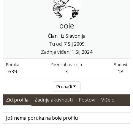
bole
Član
·
iz
Slavonija
Tu od
7 Sij 2009
Zadnje viđen
1 Sij 2024
Poruka
Rezultat reakcija
Bodovi
639
3
18
Pronađi
Zid profila
Zadnje aktivnosti
Postovi
Više o
Još nema poruka na bole profilu.