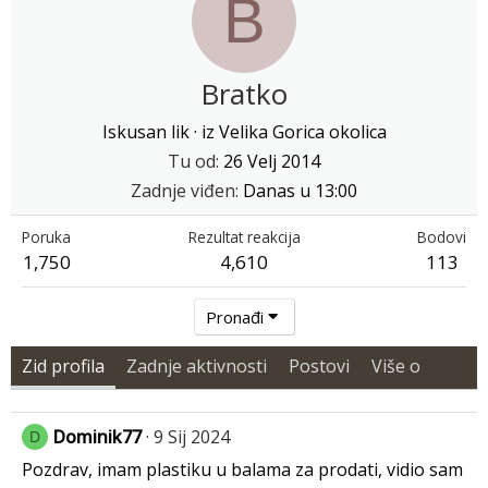
B
Bratko
Iskusan lik
·
iz
Velika Gorica okolica
Tu od
26 Velj 2014
Zadnje viđen
Danas u 13:00
Poruka
Rezultat reakcija
Bodovi
1,750
4,610
113
Pronađi
Zid profila
Zadnje aktivnosti
Postovi
Više o
Dominik77
9 Sij 2024
D
Pozdrav, imam plastiku u balama za prodati, vidio sam