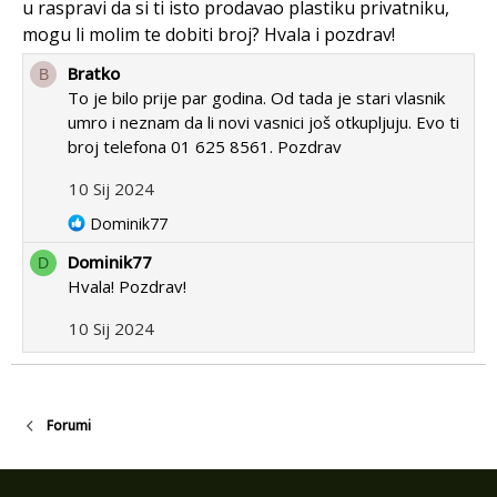
u raspravi da si ti isto prodavao plastiku privatniku,
mogu li molim te dobiti broj? Hvala i pozdrav!
Bratko
B
To je bilo prije par godina. Od tada je stari vlasnik
umro i neznam da li novi vasnici još otkupljuju. Evo ti
broj telefona 01 625 8561. Pozdrav
10 Sij 2024
R
Dominik77
e
Dominik77
D
a
Hvala! Pozdrav!
c
t
10 Sij 2024
i
o
n
s
Forumi
: