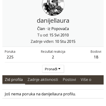
danijellaura
Član
·
iz
Popovača
Tu od
15 Svi 2010
Zadnje viđen
10 Stu 2015
Poruka
Rezultat reakcija
Bodovi
225
2
18
Pronađi
Zid profila
Zadnje aktivnosti
Postovi
Više o
Još nema poruka na danijellaura profilu.