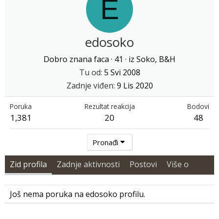
E
edosoko
Dobro znana faca
·
41
·
iz
Soko, B&H
Tu od
5 Svi 2008
Zadnje viđen
9 Lis 2020
Poruka
Rezultat reakcija
Bodovi
1,381
20
48
Pronađi
Zid profila
Zadnje aktivnosti
Postovi
Više o
Još nema poruka na edosoko profilu.