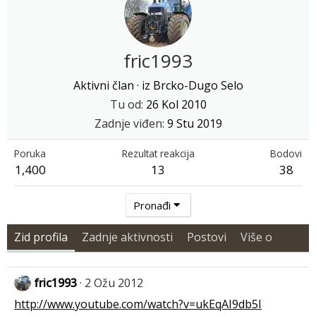
fric1993
Aktivni član
·
iz
Brcko-Dugo Selo
Tu od
26 Kol 2010
Zadnje viđen
9 Stu 2019
Poruka
Rezultat reakcija
Bodovi
1,400
13
38
Pronađi
Zid profila
Zadnje aktivnosti
Postovi
Više o
fric1993
2 Ožu 2012
http://www.youtube.com/watch?v=ukEqAI9db5I