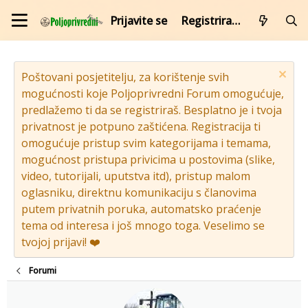
Prijavite se
Registrirajte se
Poštovani posjetitelju, za korištenje svih
mogućnosti koje Poljoprivredni Forum omogućuje,
predlažemo ti da se registriraš. Besplatno je i tvoja
privatnost je potpuno zaštićena. Registracija ti
omogućuje pristup svim kategorijama i temama,
mogućnost pristupa privicima u postovima (slike,
video, tutorijali, uputstva itd), pristup malom
oglasniku, direktnu komunikaciju s članovima
putem privatnih poruka, automatsko praćenje
tema od interesa i još mnogo toga. Veselimo se
tvojoj prijavi! ❤️
Forumi