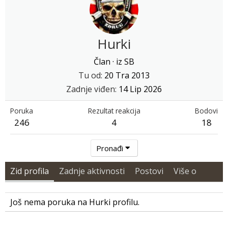
Hurki
Član
·
iz
SB
Tu od
20 Tra 2013
Zadnje viđen
14 Lip 2026
Poruka
Rezultat reakcija
Bodovi
246
4
18
Pronađi
Zid profila
Zadnje aktivnosti
Postovi
Više o
Još nema poruka na Hurki profilu.