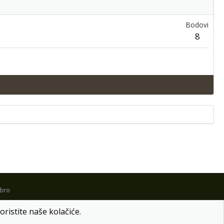
Bodovi
8
obro
oristite naše kolačiće.