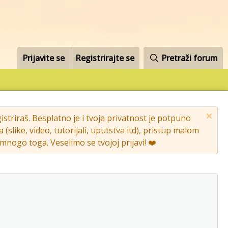
Prijavite se
Registrirajte se
Pretraži forum
striraš. Besplatno je i tvoja privatnost je potpuno
like, video, tutorijali, uputstva itd), pristup malom
nogo toga. Veselimo se tvojoj prijavi! ❤️