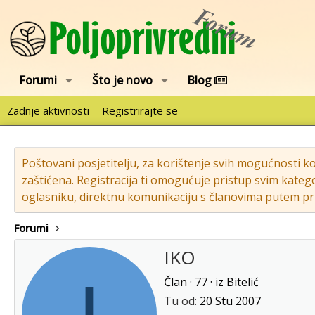
Forumi
Što je novo
Blog
Zadnje aktivnosti
Registrirajte se
Poštovani posjetitelju, za korištenje svih mogućnosti k
zaštićena. Registracija ti omogućuje pristup svim katego
oglasniku, direktnu komunikaciju s članovima putem pri
Forumi
IKO
I
Član
·
77
·
iz
Bitelić
Tu od
20 Stu 2007