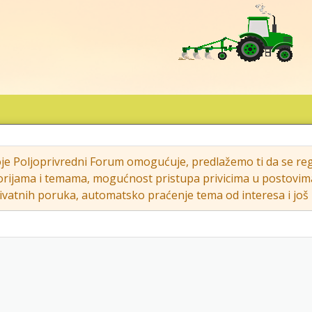
oje Poljoprivredni Forum omogućuje, predlažemo ti da se regi
rijama i temama, mogućnost pristupa privicima u postovima (s
vatnih poruka, automatsko praćenje tema od interesa i još m