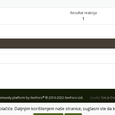
Rezultat reakcija
1
®
munity platform by XenForo
© 2010-2022 XenForo Ltd.
Izradio
Sve Je D
olačiće. Daljnjim korištenjem naše stranice, suglasni ste da k