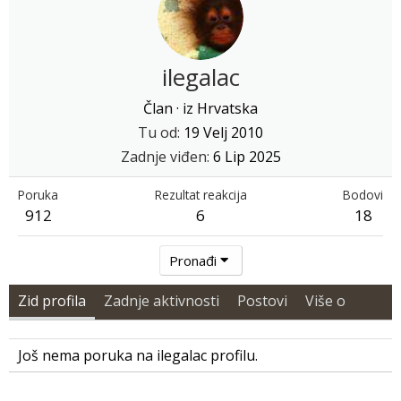
ilegalac
Član
·
iz
Hrvatska
Tu od
19 Velj 2010
Zadnje viđen
6 Lip 2025
Poruka
Rezultat reakcija
Bodovi
912
6
18
Pronađi
Zid profila
Zadnje aktivnosti
Postovi
Više o
Još nema poruka na ilegalac profilu.