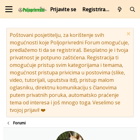
Prijavite se
Registrirajte se
Poštovani posjetitelju, za korištenje svih
mogućnosti koje Poljoprivredni Forum omogućuje,
predlažemo ti da se registriraš. Besplatno je i tvoja
privatnost je potpuno zaštićena. Registracija ti
omogućuje pristup svim kategorijama i temama,
mogućnost pristupa privicima u postovima (slike,
video, tutorijali, uputstva itd), pristup malom
oglasniku, direktnu komunikaciju s članovima
putem privatnih poruka, automatsko praćenje
tema od interesa i još mnogo toga. Veselimo se
tvojoj prijavi! ❤️
Forumi