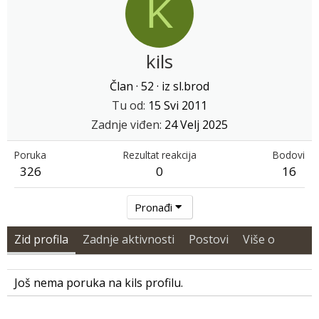
K
kils
Član
·
52
·
iz
sl.brod
Tu od
15 Svi 2011
Zadnje viđen
24 Velj 2025
Poruka
Rezultat reakcija
Bodovi
326
0
16
Pronađi
Zid profila
Zadnje aktivnosti
Postovi
Više o
Još nema poruka na kils profilu.