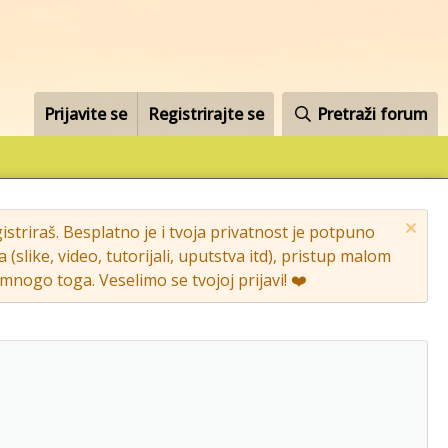
Prijavite se
Registrirajte se
Pretraži forum
striraš. Besplatno je i tvoja privatnost je potpuno
like, video, tutorijali, uputstva itd), pristup malom
nogo toga. Veselimo se tvojoj prijavi! ❤️