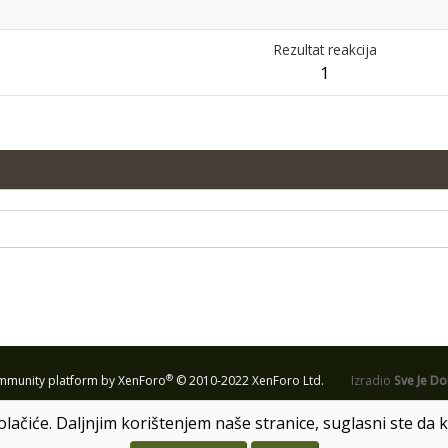
Rezultat reakcija
1
®
munity platform by XenForo
© 2010-2022 XenForo Ltd.
Izradio
Sve Je D
olačiće. Daljnjim korištenjem naše stranice, suglasni ste da k