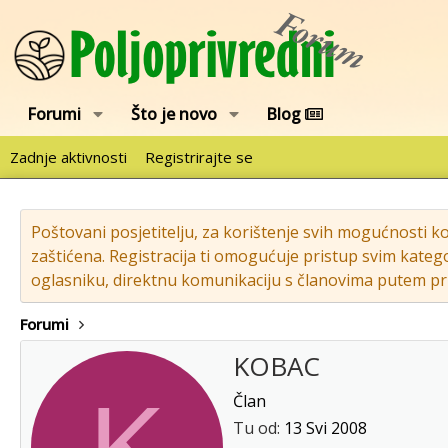
Forumi
Što je novo
Blog
Zadnje aktivnosti
Registrirajte se
Poštovani posjetitelju, za korištenje svih mogućnosti k
zaštićena. Registracija ti omogućuje pristup svim katego
oglasniku, direktnu komunikaciju s članovima putem pri
Forumi
KOBAC
K
Član
Tu od
13 Svi 2008