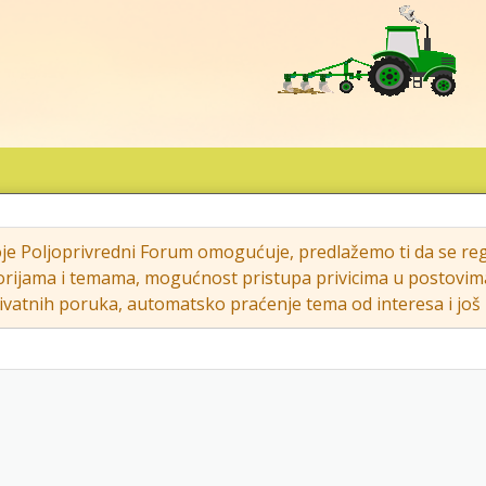
oje Poljoprivredni Forum omogućuje, predlažemo ti da se regi
rijama i temama, mogućnost pristupa privicima u postovima (s
vatnih poruka, automatsko praćenje tema od interesa i još m