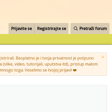
Prijavite se
Registrirajte se
Pretraži forum
striraš. Besplatno je i tvoja privatnost je potpuno
like, video, tutorijali, uputstva itd), pristup malom
nogo toga. Veselimo se tvojoj prijavi! ❤️