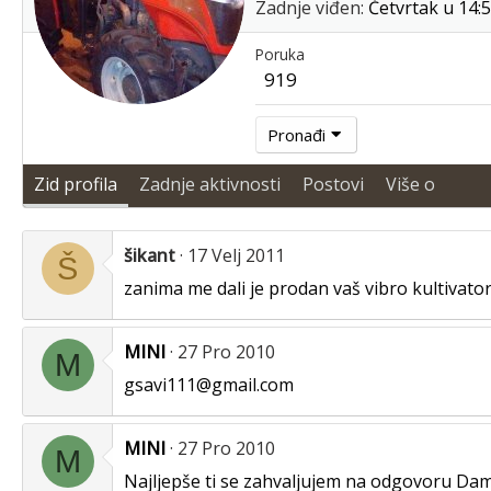
Zadnje viđen
Četvrtak u 14:
Poruka
919
Pronađi
Zid profila
Zadnje aktivnosti
Postovi
Više o
šikant
17 Velj 2011
Š
zanima me dali je prodan vaš vibro kultivato
MINI
27 Pro 2010
M
gsavi111@gmail.com
MINI
27 Pro 2010
M
Najljepše ti se zahvaljujem na odgovoru Dam