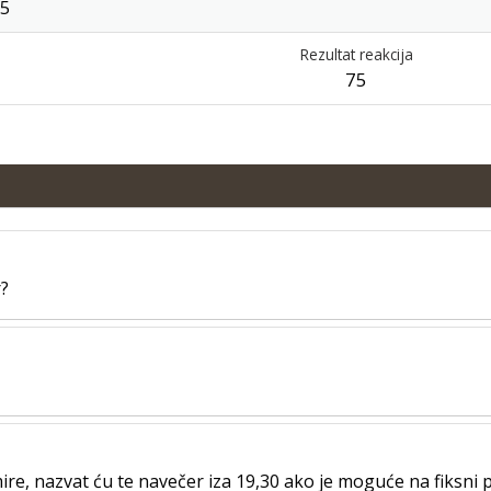
55
Rezultat reakcija
75
r?
ire, nazvat ću te navečer iza 19,30 ako je moguće na fiksni