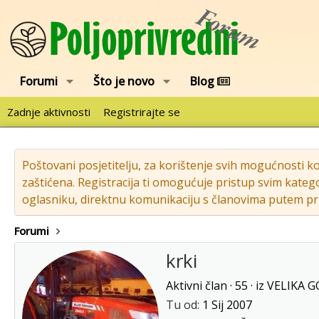
Forumi
Što je novo
Blog
Zadnje aktivnosti
Registrirajte se
Poštovani posjetitelju, za korištenje svih mogućnosti k
zaštićena. Registracija ti omogućuje pristup svim katego
oglasniku, direktnu komunikaciju s članovima putem pri
Forumi
krki
Aktivni član
·
55
·
iz
VELIKA G
Tu od
1 Sij 2007