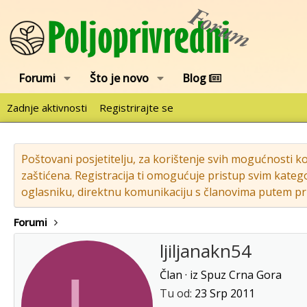
Forumi
Što je novo
Blog
Zadnje aktivnosti
Registrirajte se
Poštovani posjetitelju, za korištenje svih mogućnosti k
zaštićena. Registracija ti omogućuje pristup svim katego
oglasniku, direktnu komunikaciju s članovima putem pri
Forumi
ljiljanakn54
L
Član
·
iz
Spuz Crna Gora
Tu od
23 Srp 2011