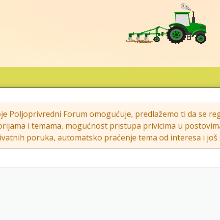
oje Poljoprivredni Forum omogućuje, predlažemo ti da se regi
rijama i temama, mogućnost pristupa privicima u postovima (s
vatnih poruka, automatsko praćenje tema od interesa i još m