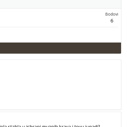
Bodovi
6
ela stabla u ishrani muznih krava i tovu junadi?