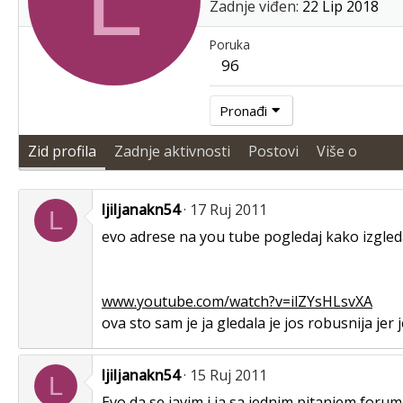
Zadnje viđen
22 Lip 2018
Poruka
96
Pronađi
Zid profila
Zadnje aktivnosti
Postovi
Više o
ljiljanakn54
17 Ruj 2011
L
evo adrese na you tube pogledaj kako izgle
www.youtube.com/watch?v=ilZYsHLsvXA
ova sto sam je ja gledala je jos robusnija jer
ljiljanakn54
15 Ruj 2011
L
Evo da se javim i ja sa jednim pitanjem forum