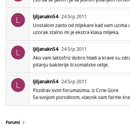
ljiljanakn54
24 Srp 2011
L
Uostalom zasto od mljekare kad vam uzima uzo
uzorak stalno mi je ekstra klasa mlijeka.
ljiljanakn54
24 Srp 2011
L
Ako vam laktofriz dobro hladi a krave su zdra
pitanju bakterije ili somatske celije.
ljiljanakn54
24 Srp 2011
L
Pozdrav svim forumasima, iz Crne Gore
Sa svojom porodicom, vlasnik sam farme krav
Forumi