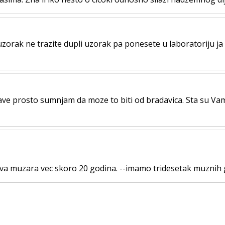
rak ne trazite dupli uzorak pa ponesete u laboratoriju ja s
ve prosto sumnjam da moze to biti od bradavica. Sta su Vam iz
a muzara vec skoro 20 godina. --imamo tridesetak muznih gr