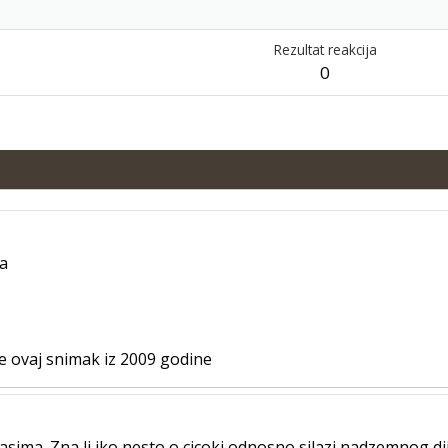
Rezultat reakcija
0
da
 je ovaj snimak iz 2009 godine
asima. Zna li iko nesto o cicoki odnosno silazi nadzemnog dij