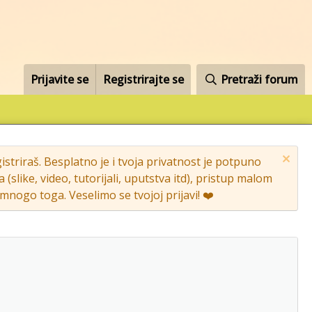
Prijavite se
Registrirajte se
Pretraži forum
striraš. Besplatno je i tvoja privatnost je potpuno
like, video, tutorijali, uputstva itd), pristup malom
nogo toga. Veselimo se tvojoj prijavi! ❤️