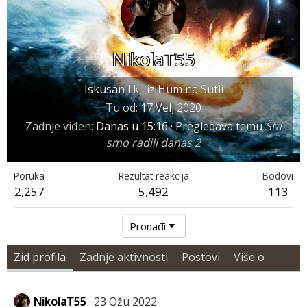
NikolaT55
Iskusan lik
·
iz
Hum na Sutli
Tu od
17 Velj 2020
Zadnje viđen
Danas u 15:16
·
Pregledava temu
Šta
smo radili danas 2
Poruka
Rezultat reakcija
Bodovi
2,257
5,492
113
Pronađi
Zid profila
Zadnje aktivnosti
Postovi
Više o
NikolaT55
23 Ožu 2022