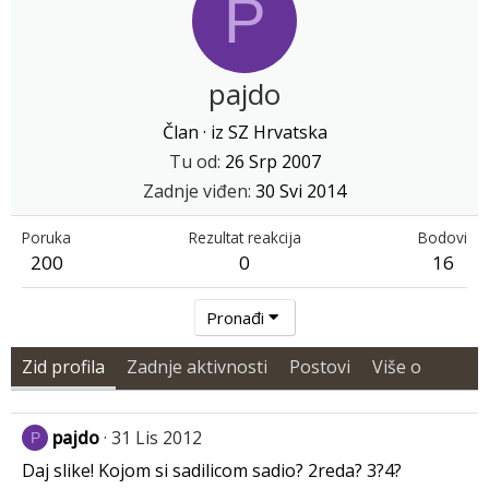
P
pajdo
Član
·
iz
SZ Hrvatska
Tu od
26 Srp 2007
Zadnje viđen
30 Svi 2014
Poruka
Rezultat reakcija
Bodovi
200
0
16
Pronađi
Zid profila
Zadnje aktivnosti
Postovi
Više o
pajdo
31 Lis 2012
P
Daj slike! Kojom si sadilicom sadio? 2reda? 3?4?