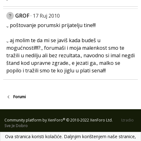
GROF
17 Ruj 2010
., poštovanje porumski prijatelju tine!!!
., aj molim te da mi se javiš kada budeš u
mogućnosti!!!!?., forumaši i moja malenkost smo te
tražili u nedilju ali bez rezultata., navodno si imal negdi
štand kod upravne zgrade., e jezati ga., malko se
popilo i tražili smo te ko jiglu u plati sena!!!
Forumi
®
Community platform by XenForo
© 2010-2022 XenForo Ltd.
Izradio
Sve Je Dobro
Ova stranica koristi kolačiće. Daljnjim korištenjem naše stranice,