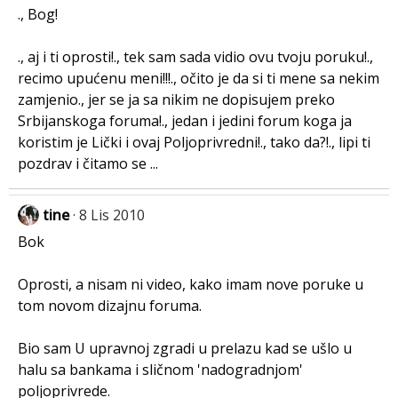
., Bog!
., aj i ti oprosti!., tek sam sada vidio ovu tvoju poruku!.,
recimo upućenu meni!!!., očito je da si ti mene sa nekim
zamjenio., jer se ja sa nikim ne dopisujem preko
Srbijanskoga foruma!., jedan i jedini forum koga ja
koristim je Lički i ovaj Poljoprivredni!., tako da?!., lipi ti
pozdrav i čitamo se ...
tine
8 Lis 2010
Bok
Oprosti, a nisam ni video, kako imam nove poruke u
tom novom dizajnu foruma.
Bio sam U upravnoj zgradi u prelazu kad se ušlo u
halu sa bankama i sličnom 'nadogradnjom'
poljoprivrede.