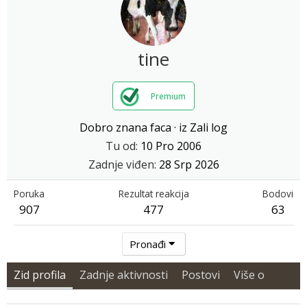
tine
Premium
Dobro znana faca
·
iz
Zali log
Tu od
10 Pro 2006
Zadnje viđen
28 Srp 2026
Poruka
Rezultat reakcija
Bodovi
907
477
63
Pronađi
Zid profila
Zadnje aktivnosti
Postovi
Više o