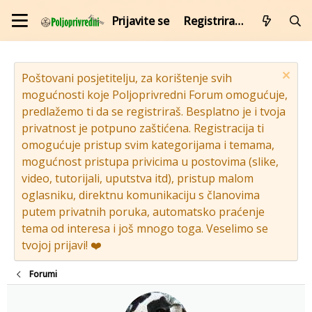
Prijavite se
Registrirajte se
Poštovani posjetitelju, za korištenje svih
mogućnosti koje Poljoprivredni Forum omogućuje,
predlažemo ti da se registriraš. Besplatno je i tvoja
privatnost je potpuno zaštićena. Registracija ti
omogućuje pristup svim kategorijama i temama,
mogućnost pristupa privicima u postovima (slike,
video, tutorijali, uputstva itd), pristup malom
oglasniku, direktnu komunikaciju s članovima
putem privatnih poruka, automatsko praćenje
tema od interesa i još mnogo toga. Veselimo se
tvojoj prijavi! ❤️
Forumi