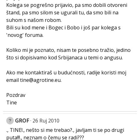
Kolega se pogrešno prijavio, pa smo dobili otvoreni
štand, pa smo silom se ugurali tu, da smo bili na
suhom s našom robom.
Bili su kod mene i Bogec i Bobo i još par kolega s
'novog' foruma.
Koliko mi je poznato, nisam te posebno tražio, jedino
što si dopisivamo kod Srbijanaca u temi o angusu.
Ako me kontaktiraš u budućnosti, radije koristi moj
email tine@agrotine.eu.
Pozdrav
Tine
GROF
26 Ruj 2010
., TINE!., nešto si me trebao?., javljam ti se po drugi
puta!!!., neznam o čemu se radi???