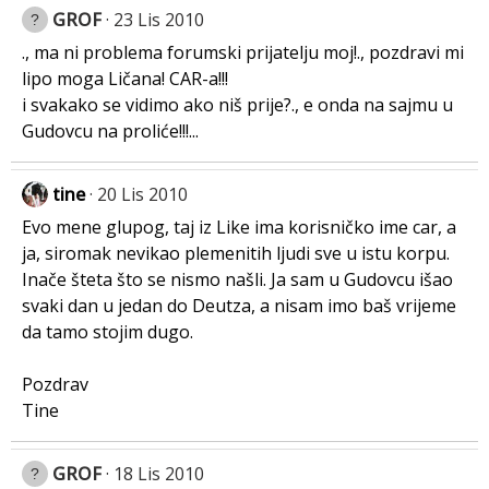
GROF
23 Lis 2010
., ma ni problema forumski prijatelju moj!., pozdravi mi
lipo moga Ličana! CAR-a!!!
i svakako se vidimo ako niš prije?., e onda na sajmu u
Gudovcu na proliće!!!...
tine
20 Lis 2010
Evo mene glupog, taj iz Like ima korisničko ime car, a
ja, siromak nevikao plemenitih ljudi sve u istu korpu.
Inače šteta što se nismo našli. Ja sam u Gudovcu išao
svaki dan u jedan do Deutza, a nisam imo baš vrijeme
da tamo stojim dugo.
Pozdrav
Tine
GROF
18 Lis 2010