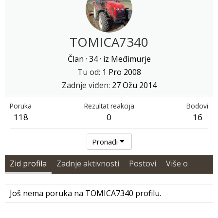
TOMICA7340
Član
·
34
·
iz
Međimurje
Tu od
1 Pro 2008
Zadnje viđen
27 Ožu 2014
Poruka
Rezultat reakcija
Bodovi
118
0
16
Pronađi
Zid profila
Zadnje aktivnosti
Postovi
Više o
Još nema poruka na TOMICA7340 profilu.