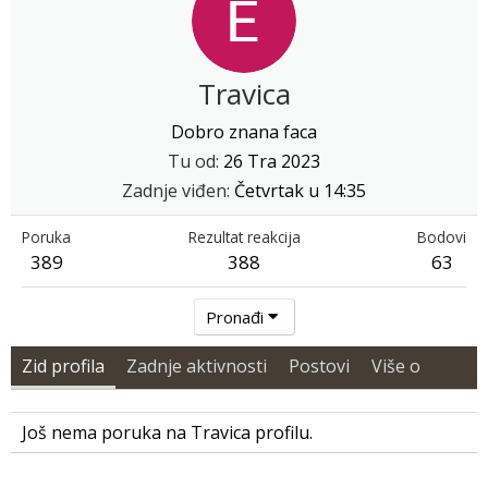
Travica
Dobro znana faca
Tu od
26 Tra 2023
Zadnje viđen
Četvrtak u 14:35
Poruka
Rezultat reakcija
Bodovi
389
388
63
Pronađi
Zid profila
Zadnje aktivnosti
Postovi
Više o
Još nema poruka na Travica profilu.