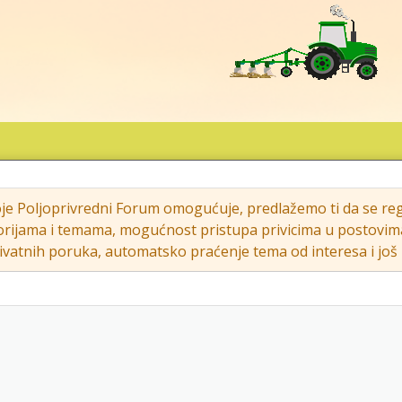
oje Poljoprivredni Forum omogućuje, predlažemo ti da se regi
rijama i temama, mogućnost pristupa privicima u postovima (s
vatnih poruka, automatsko praćenje tema od interesa i još m