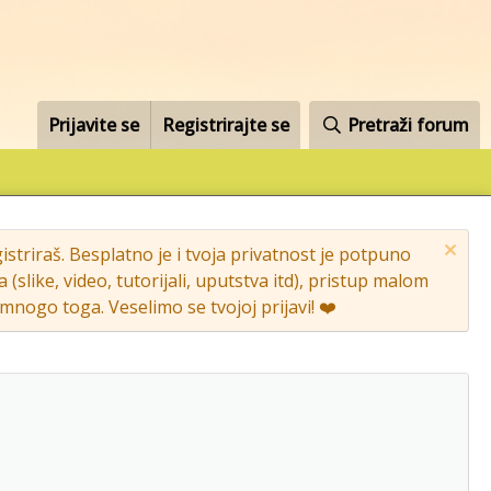
Prijavite se
Registrirajte se
Pretraži forum
striraš. Besplatno je i tvoja privatnost je potpuno
like, video, tutorijali, uputstva itd), pristup malom
nogo toga. Veselimo se tvojoj prijavi! ❤️