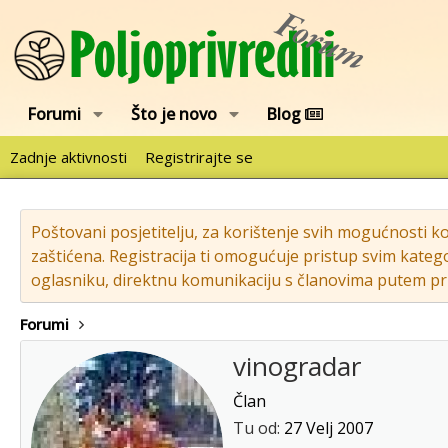
Forumi
Što je novo
Blog
Zadnje aktivnosti
Registrirajte se
Poštovani posjetitelju, za korištenje svih mogućnosti k
zaštićena. Registracija ti omogućuje pristup svim katego
oglasniku, direktnu komunikaciju s članovima putem pri
Forumi
vinogradar
Član
Tu od
27 Velj 2007