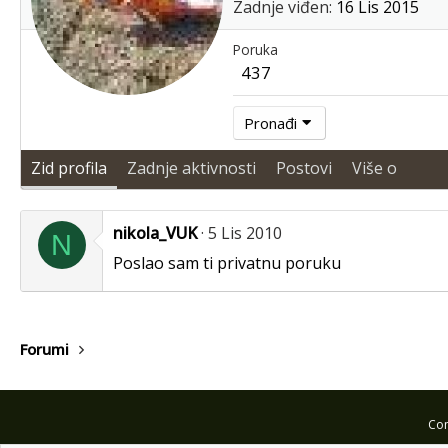
Zadnje viđen
16 Lis 2015
Poruka
437
Pronađi
Zid profila
Zadnje aktivnosti
Postovi
Više o
nikola_VUK
5 Lis 2010
N
Poslao sam ti privatnu poruku
Forumi
Com