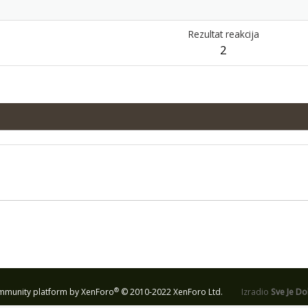
Rezultat reakcija
2
®
munity platform by XenForo
© 2010-2022 XenForo Ltd.
Izradio
Sve Je D