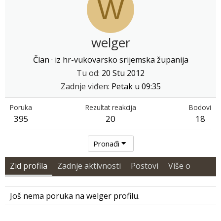
W
welger
Član
·
iz
hr-vukovarsko srijemska županija
Tu od
20 Stu 2012
Zadnje viđen
Petak u 09:35
Poruka
Rezultat reakcija
Bodovi
395
20
18
Pronađi
Zid profila
Zadnje aktivnosti
Postovi
Više o
Još nema poruka na welger profilu.