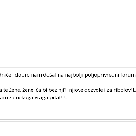
edniče!, dobro nam došal na najbolji poljoprivredni forum
, a te žene, žene, ča bi bez nji?, njiove dozvole i za ribolov?!.
m za nekoga vraga pitat!!!...