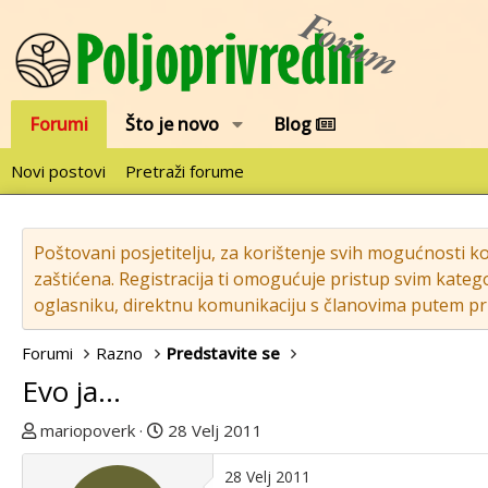
Forumi
Što je novo
Blog
Novi postovi
Pretraži forume
Poštovani posjetitelju, za korištenje svih mogućnosti k
zaštićena. Registracija ti omogućuje pristup svim katego
oglasniku, direktnu komunikaciju s članovima putem pri
Forumi
Razno
Predstavite se
Evo ja...
T
D
mariopoverk
28 Velj 2011
e
a
m
t
28 Velj 2011