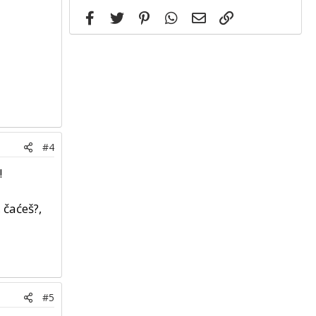
Facebook
Twitter
Pinterest
WhatsApp
Email
Link
#4
!
, čaćeš?,
#5