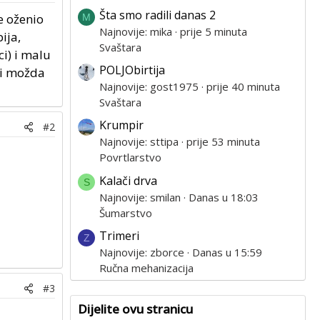
Šta smo radili danas 2
e oženio
M
Najnovije: mika
prije 5 minuta
ija,
Svaštara
i) i malu
POLJObirtija
bi možda
Najnovije: gost1975
prije 40 minuta
Svaštara
Krumpir
#2
Najnovije: sttipa
prije 53 minuta
Povrtlarstvo
Kalači drva
S
Najnovije: smilan
Danas u 18:03
Šumarstvo
Trimeri
Z
Najnovije: zborce
Danas u 15:59
Ručna mehanizacija
#3
Dijelite ovu stranicu