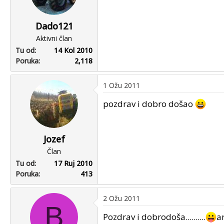
Dado121
Aktivni član
Tu od
14 Kol 2010
Poruka
2,118
1 Ožu 2011
pozdrav i dobro došao
Jozef
Član
Tu od
17 Ruj 2010
Poruka
413
2 Ožu 2011
B
Pozdrav i dobrodoša..........
a