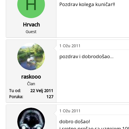
H
Pozdrav kolega kuničar!!
Hrvach
Guest
1 Ožu 2011
pozdrav i dobrodošao...
raskooo
Član
Tu od
22 Velj 2011
Poruka
127
1 Ožu 2011
dobro došao!
i sretno prošao sa uzgojem 1