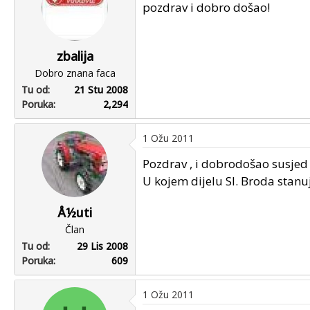
pozdrav i dobro došao!
zbalija
Dobro znana faca
Tu od
21 Stu 2008
Poruka
2,294
1 Ožu 2011
Pozdrav , i dobrodošao susje
U kojem dijelu Sl. Broda stanuj
Å½uti
Član
Tu od
29 Lis 2008
Poruka
609
1 Ožu 2011