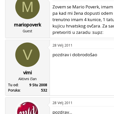
M
u
u
Zovem se Mario Poverk, imam 
p
m
pa kad mi žena dopusti odem m
o
p
trenutno imam 4 kunice, 1 tat
k
r
mariopoverk
r
v
kujicu hrvatskog ovčara. Za s
e
Guest
o
pretvoriti u zaradu :supz:
n
g
u
p
28 Velj 2011
o
o
V
s
pozdrav i dobrodošao
t
a
vimi
Aktivni član
Tu od
9 Stu 2008
Poruka
532
28 Velj 2011
pozdrav...