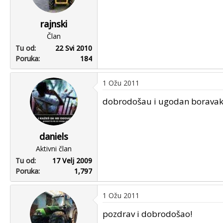
rajnski
Član
Tu od
22 Svi 2010
Poruka
184
1 Ožu 2011
dobrodošau i ugodan boravak
daniels
Aktivni član
Tu od
17 Velj 2009
Poruka
1,797
1 Ožu 2011
pozdrav i dobrodošao!