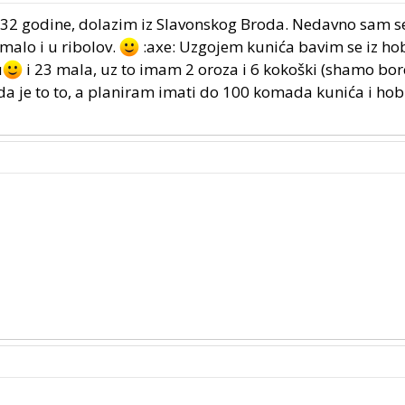
32 godine, dolazim iz Slavonskog Broda. Nedavno sam s
alo i u ribolov.
:axe: Uzgojem kunića bavim se iz hob
u
i 23 mala, uz to imam 2 oroza i 6 kokoški (shamo borc
ada je to to, a planiram imati do 100 komada kunića i ho