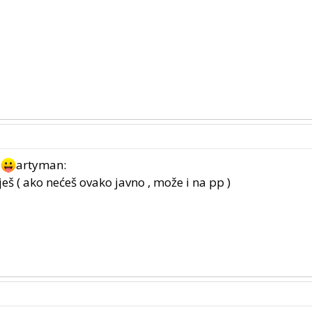
d
artyman:
eš ( ako nećeš ovako javno , može i na pp )