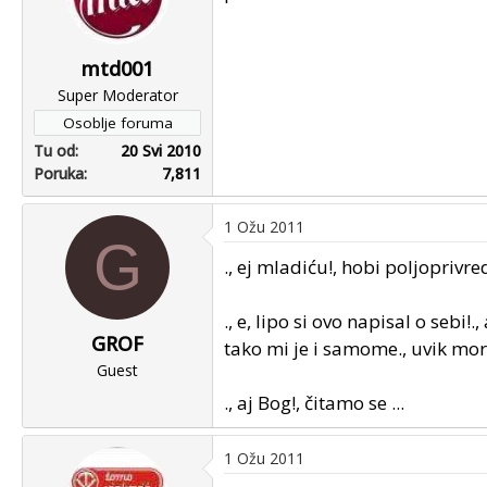
mtd001
Super Moderator
Osoblje foruma
Tu od
20 Svi 2010
Poruka
7,811
1 Ožu 2011
G
., ej mladiću!, hobi poljoprivr
., e, lipo si ovo napisal o sebi!.
GROF
tako mi je i samome., uvik mora
Guest
., aj Bog!, čitamo se ...
1 Ožu 2011