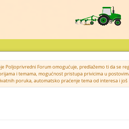
oje Poljoprivredni Forum omogućuje, predlažemo ti da se regi
rijama i temama, mogućnost pristupa privicima u postovima (s
vatnih poruka, automatsko praćenje tema od interesa i još m