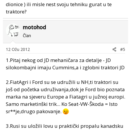
dionice ) ili misle nest svoju tehniku gurat u te
corporation was required to divest the plant. Buhler
traktore?
Indutries acquired the Winnipeg factory and the rights
to the Versatile name, taking over operations in the
autumn of 2000. Tractors were built as Buhler
motohod
Versatile. At the end of 2008, Buhler announed that the
Član
tractors would again be branded Versatile."
12 Ožu 2012
#5
Sada su rusi vlasnici Versatile-a :
http://www.versatile-
ag.ca/NA/EN/Product-Tractor/MFWD-01/MFWD-01-
1.Pitaj nekog od JD mehaničara za detalje - JD
Overview.php
silokombajni imaju Cummins,a i zglobni traktori JD
2.FiatAgri i Ford su se udružili u NH,ti traktori su
još od početka udruživanja,dok je Ford bio poznata
marka na sjeveru Europe a Fiatagri u južnoj europi.
Samo marketinški trik... Ko Seat-VW-Škoda = Isto
sr**je,drugo pakovanje.
3.Rusi su uložili lovu u praktički propalu kanadsku