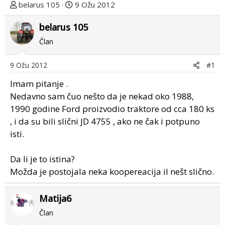
T
D
belarus 105
9 Ožu 2012
e
a
m
belarus 105
t
u
u
Član
p
m
o
p
9 Ožu 2012
#1
k
r
r
v
Imam pitanje .
e
o
Nedavno sam čuo nešto da je nekad oko 1988,
n
g
1990 godine Ford proizvodio traktore od cca 180 ks
u
p
, i da su bili slični JD 4755 , ako ne čak i potpuno
o
o
isti.
s
t
Da li je to istina?
a
Možda je postojala neka koopereacija il nešt slično.
Matija6
Član