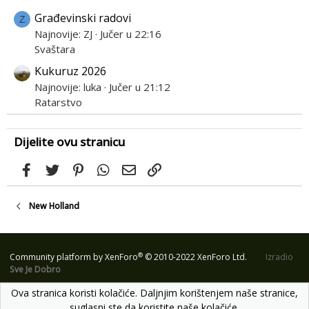
Građevinski radovi
Z
Najnovije: ZJ
Jučer u 22:16
Svaštara
Kukuruz 2026
Najnovije: luka
Jučer u 21:12
Ratarstvo
Dijelite ovu stranicu
Facebook
Twitter
Pinterest
WhatsApp
Email
Link
New Holland
®
Community platform by XenForo
© 2010-2022 XenForo Ltd.
Izradio
Sve Je Dobro
Ova stranica koristi kolačiće. Daljnjim korištenjem naše stranice,
suglasni ste da koristite naše kolačiće.