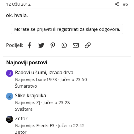
12 Ožu 2012
#6
ok. hvala.
Morate se prijaviti ili registrirati za slanje odgovora.
Facebook
Twitter
Pinterest
WhatsApp
Email
Link
Podijeli:
Najnoviji postovi
Radovi u šumi, izrada drva
B
Najnovije: bane1978
Jučer u 23:50
Šumarstvo
Slike krajolika
Z
Najnovije: ZJ
Jučer u 23:28
Svaštara
Zetor
Najnovije: Frenki F3
Jučer u 22:45
Zetor