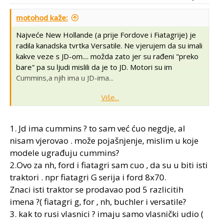
motohod kaže:
Najveće New Hollande (a prije Fordove i Fiatagrije) je
radila kanadska tvrtka Versatile. Ne vjerujem da su imali
kakve veze s JD-om.... možda zato jer su rađeni "preko
bare" pa su ljudi mislili da je to JD. Motori su im
Cummins,a njih ima u JD-ima...
Više...
"Versatile's focus was large four-wheel drive tractors,
much like Steiger. In addition to high horsepower
tractors, the company had great success with the 150
1. Jd ima cummins ? to sam već ćuo negdje, al
"Push-Pull". This tractor could be operated in either
nisam vjerovao . može pojašnjenje, mislim u koje
direction, and featured an operator's seat the rotated
modele ugrađuju cummins?
180 degrees.
2.Ovo za nh, ford i fiatagri sam cuo , da su u biti isti
The depressed farm market forced Versatile to stop
traktori . npr fiatagri G serija i ford 8x70.
operations in 1986. The company was purchased by
Znaci isti traktor se prodavao pod 5 razlicitih
Ford-New Holland and resumed operations in 1988,
imena ?( fiatagri g, for , nh, buchler i versatile?
although with New Holland colors. With the merger of
3. kak to rusi vlasnici ? imaju samo vlasnički udio (
CaseIH and New Holland in 1999, the new CNH Global