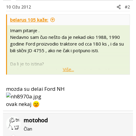
10 Ožu 2012
#2
belarus 105 kaže:
Imam pitanje .
Nedavno sam čuo nešto da je nekad oko 1988, 1990
godine Ford proizvodio traktore od cca 180 ks , i da su
bili slični JD 4755 , ako ne čak i potpuno isti.
Da li je to istina?
Više...
Možda je postojala neka koopereacija il nešt slično.
mozda su delai Ford NH
ovak nekaj
motohod
Član