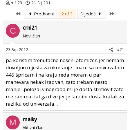
T
D
m123
21 Sij 2011
e
a
First
Last
Prethodni
2 of 3
Slijedeći
m
t
u
u
crni21
p
m
C
o
p
Novi član
k
r
r
v
23 Srp 2012
#21
e
o
pa koristim trenutacno noseni atomizer, jer nemam
n
g
u
p
dovoljno mjesta za okretanje...inace sa univerzalom
o
o
445 špricam i na kraju reda moram u par
s
manevara nekak izac van, zato trebam nesto
t
manje...polozaj vinograda mi je dosta strmovit zato
a
me zanima dal ga dize jer je landini dosta kratak za
razliku od univerzala...
maiky
M
Aktivni član