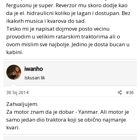
fergusonu je super. Reverzor mu skoro dodje kao
da je el. hidraulicni koliko je lagan i dostupan. Bez
ikakvih musica i kvarova do sad.
Tesko mi je napisat dojmove posto vecinu
provodim u velikim ratarskim traktorima ali o
ovom mislim sve najbolje. Jedino je dosta bucan u
kabini.
iwanho
Iskusan lik
30 Sij 2014
#36
Zahvaljujem.
Za motor znam da je dobar - Yanmar. Ali motor je
samo jedan dio traktora koji se obično najmanje
kvari.