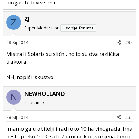
mogao bi ti vise reci
ZJ
Z
Super Moderator
Osoblje foruma
28 Sij 2014
#34
Mistral i Solaris su slični, no to su dva različita
traktora.
NH, napiši iskustvo.
NEWHOLLAND
N
Iskusan lik
28 Sij 2014
#35
Imamo ga u obitelji i radi oko 10 ha vinograda. Ima
nesto preko 1000 sati. Za mene kao zamjena tomi i