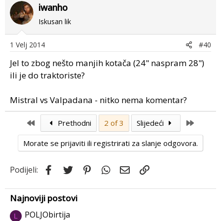
iwanho
Iskusan lik
1 Velj 2014
#40
Jel to zbog nešto manjih kotača (24" naspram 28")
ili je do traktoriste?
Mistral vs Valpadana - nitko nema komentar?
First
Last
Prethodni
2 of 3
Slijedeći
Morate se prijaviti ili registrirati za slanje odgovora.
Facebook
Twitter
Pinterest
WhatsApp
Email
Link
Podijeli:
Najnoviji postovi
POLJObirtija
L