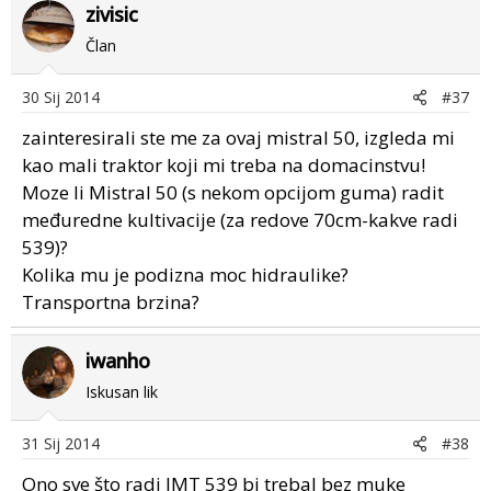
zivisic
Član
30 Sij 2014
#37
zainteresirali ste me za ovaj mistral 50, izgleda mi
kao mali traktor koji mi treba na domacinstvu!
Moze li Mistral 50 (s nekom opcijom guma) radit
međuredne kultivacije (za redove 70cm-kakve radi
539)?
Kolika mu je podizna moc hidraulike?
Transportna brzina?
iwanho
Iskusan lik
31 Sij 2014
#38
Ono sve što radi IMT 539 bi trebal bez muke