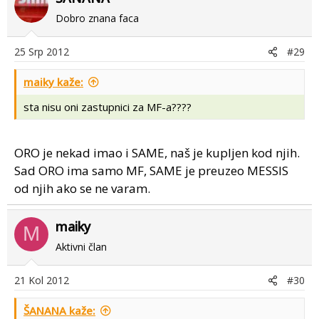
Dobro znana faca
25 Srp 2012
#29
maiky kaže:
sta nisu oni zastupnici za MF-a????
ORO je nekad imao i SAME, naš je kupljen kod njih.
Sad ORO ima samo MF, SAME je preuzeo MESSIS
od njih ako se ne varam.
maiky
M
Aktivni član
21 Kol 2012
#30
ŠANANA kaže: