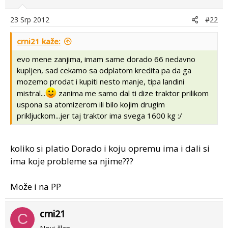
23 Srp 2012
#22
crni21 kaže:
evo mene zanjima, imam same dorado 66 nedavno
kupljen, sad cekamo sa odplatom kredita pa da ga
mozemo prodat i kupiti nesto manje, tipa landini
mistral...
zanima me samo dal ti dize traktor prilikom
uspona sa atomizerom ili bilo kojim drugim
prikljuckom...jer taj traktor ima svega 1600 kg :/
koliko si platio Dorado i koju opremu ima i dali si
ima koje probleme sa njime???
Može i na PP
crni21
C