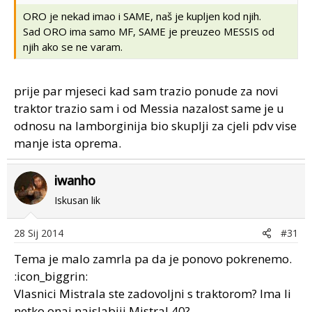
ORO je nekad imao i SAME, naš je kupljen kod njih.
Sad ORO ima samo MF, SAME je preuzeo MESSIS od
njih ako se ne varam.
prije par mjeseci kad sam trazio ponude za novi
traktor trazio sam i od Messia nazalost same je u
odnosu na lamborginija bio skuplji za cjeli pdv vise
manje ista oprema.
iwanho
Iskusan lik
28 Sij 2014
#31
Tema je malo zamrla pa da je ponovo pokrenemo.
:icon_biggrin:
Vlasnici Mistrala ste zadovoljni s traktorom? Ima li
netko onaj najslabiji Mistral 40?