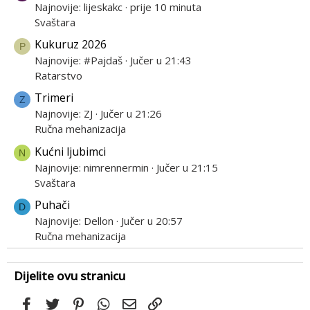
Najnovije: lijeskakc
prije 10 minuta
Svaštara
Kukuruz 2026
P
Najnovije: #Pajdaš
Jučer u 21:43
Ratarstvo
Trimeri
Z
Najnovije: ZJ
Jučer u 21:26
Ručna mehanizacija
Kućni ljubimci
N
Najnovije: nimrennermin
Jučer u 21:15
Svaštara
Puhači
D
Najnovije: Dellon
Jučer u 20:57
Ručna mehanizacija
Dijelite ovu stranicu
Facebook
Twitter
Pinterest
WhatsApp
Email
Link