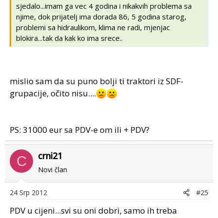
sjedalo...imam ga vec 4 godina i nikakvih problema sa
njime, dok prijatelj ima dorada 86, 5 godina starog,
problemi sa hidraulikom, klima ne radi, mjenjac
blokira...tak da kak ko ima srece..
mislio sam da su puno bolji ti traktori iz SDF-
grupacije, očito nisu....
PS: 31000 eur sa PDV-e om ili + PDV?
crni21
C
Novi član
24 Srp 2012
#25
PDV u cijeni...svi su oni dobri, samo ih treba