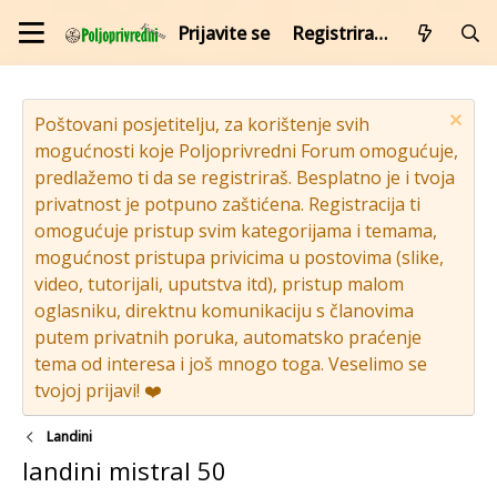
Prijavite se
Registrirajte se
Poštovani posjetitelju, za korištenje svih
mogućnosti koje Poljoprivredni Forum omogućuje,
predlažemo ti da se registriraš. Besplatno je i tvoja
privatnost je potpuno zaštićena. Registracija ti
omogućuje pristup svim kategorijama i temama,
mogućnost pristupa privicima u postovima (slike,
video, tutorijali, uputstva itd), pristup malom
oglasniku, direktnu komunikaciju s članovima
putem privatnih poruka, automatsko praćenje
tema od interesa i još mnogo toga. Veselimo se
tvojoj prijavi! ❤️
Landini
landini mistral 50