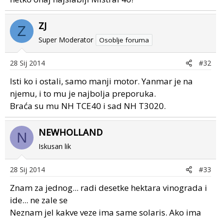
ZJ
Z
Super Moderator
Osoblje foruma
28 Sij 2014
#32
Isti ko i ostali, samo manji motor. Yanmar je na
njemu, i to mu je najbolja preporuka.
Braća su mu NH TCE40 i sad NH T3020.
NEWHOLLAND
N
Iskusan lik
28 Sij 2014
#33
Znam za jednog... radi desetke hektara vinograda i
ide... ne zale se
Neznam jel kakve veze ima same solaris. Ako ima