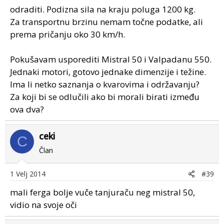
odraditi. Podizna sila na kraju poluga 1200 kg.
Za transportnu brzinu nemam točne podatke, ali
prema pričanju oko 30 km/h.
Pokušavam usporediti Mistral 50 i Valpadanu 550.
Jednaki motori, gotovo jednake dimenzije i težine.
Ima li netko saznanja o kvarovima i održavanju?
Za koji bi se odlučili ako bi morali birati između
ova dva?
ceki
C
Član
1 Velj 2014
#39
mali ferga bolje vuče tanjuraču neg mistral 50,
vidio na svoje oči