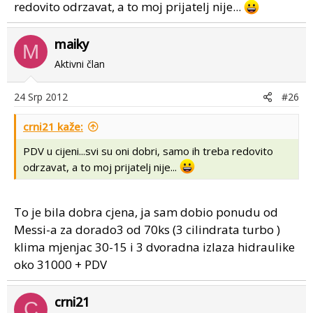
redovito odrzavat, a to moj prijatelj nije...
maiky
M
Aktivni član
24 Srp 2012
#26
crni21 kaže:
PDV u cijeni...svi su oni dobri, samo ih treba redovito
odrzavat, a to moj prijatelj nije...
To je bila dobra cjena, ja sam dobio ponudu od
Messi-a za dorado3 od 70ks (3 cilindrata turbo )
klima mjenjac 30-15 i 3 dvoradna izlaza hidraulike
oko 31000 + PDV
crni21
C