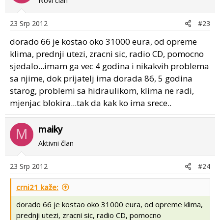
Novi član
23 Srp 2012
#23
dorado 66 je kostao oko 31000 eura, od opreme
klima, prednji utezi, zracni sic, radio CD, pomocno
sjedalo...imam ga vec 4 godina i nikakvih problema
sa njime, dok prijatelj ima dorada 86, 5 godina
starog, problemi sa hidraulikom, klima ne radi,
mjenjac blokira...tak da kak ko ima srece..
maiky
M
Aktivni član
23 Srp 2012
#24
crni21 kaže:
dorado 66 je kostao oko 31000 eura, od opreme klima,
prednji utezi, zracni sic, radio CD, pomocno