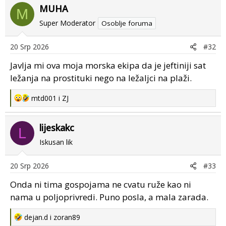
MUHA
c
M
t
Super Moderator
Osoblje foruma
i
o
20 Srp 2026
#32
n
s
Javlja mi ova moja morska ekipa da je jeftiniji sat
:
ležanja na prostituki nego na ležaljci na plaži.
R
mtd001
i
ZJ
e
a
lijeskakc
c
L
t
Iskusan lik
i
o
20 Srp 2026
#33
n
s
Onda ni tima gospojama ne cvatu ruže kao ni
:
nama u poljoprivredi. Puno posla, a mala zarada.
R
dejan.d
i
zoran89