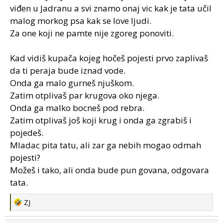
viđen u Jadranu a svi znamo onaj vic kak je tata učil
malog morkog psa kak se love ljudi.
Za one koji ne pamte nije zgoreg ponoviti.
Kad vidiš kupača kojeg hočeš pojesti prvo zaplivaš
da ti peraja bude iznad vode.
Onda ga malo gurneš njuškom.
Zatim otplivaš par krugova oko njega.
Onda ga malko bocneš pod rebra.
Zatim otplivaš još koji krug i onda ga zgrabiš i
pojedeš.
Mladac pita tatu, ali zar ga nebih mogao odmah
pojesti?
Možeš i tako, ali onda bude pun govana, odgovara
tata.
R
ZJ
e
a