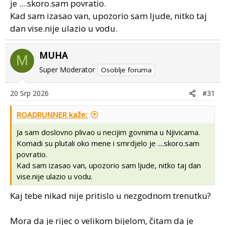
je ....skoro.sam povratio.
Kad sam izasao van, upozorio sam ljude, nitko taj
dan vise.nije ulazio u vodu.
MUHA
M
Super Moderator
Osoblje foruma
20 Srp 2026
#31
ROADRUNNER kaže:
Ja sam doslovno plivao u necijim govnima u Njivicama.
Komadi su plutali oko mene i smrdjelo je ....skoro.sam
povratio.
Kad sam izasao van, upozorio sam ljude, nitko taj dan
vise.nije ulazio u vodu.
Kaj tebe nikad nije pritislo u nezgodnom trenutku?
Mora da je rijec o velikom bijelom, čitam da je