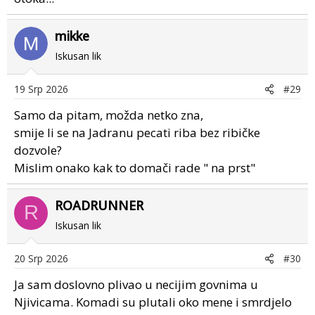
mikke
Iskusan lik
19 Srp 2026
#29
Samo da pitam, možda netko zna,
smije li se na Jadranu pecati riba bez ribičke
dozvole?
Mislim onako kak to domači rade " na prst"
ROADRUNNER
R
Iskusan lik
20 Srp 2026
#30
Ja sam doslovno plivao u necijim govnima u
Njivicama. Komadi su plutali oko mene i smrdjelo