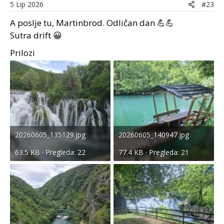
n
5 Lip 2026
#23
s
A poslje tu, Martinbrod. Odličan dan 💪💪
:
Sutra drift 😀
Prilozi
20260605_135129.jpg
20260605_140947.jpg
63.5 KB · Pregleda: 22
77.4 KB · Pregleda: 21