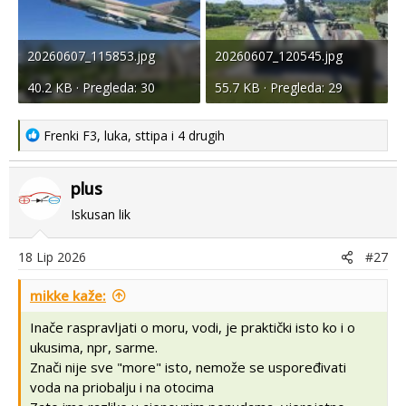
20260607_115853.jpg
20260607_120545.jpg
40.2 KB · Pregleda: 30
55.7 KB · Pregleda: 29
R
Frenki F3
,
luka
,
sttipa
i 4 drugih
e
a
plus
c
t
Iskusan lik
i
o
18 Lip 2026
#27
n
s
mikke kaže:
:
Inače raspravljati o moru, vodi, je praktički isto ko i o
ukusima, npr, sarme.
Znači nije sve "more" isto, nemože se uspoređivati
voda na priobalju i na otocima