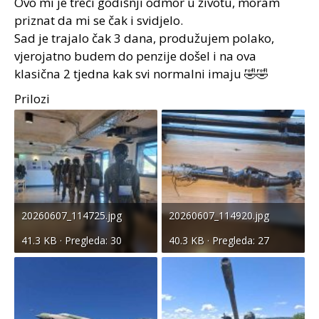
Ovo mi je treći godišnji odmor u životu, moram
priznat da mi se čak i svidjelo.
Sad je trajalo čak 3 dana, produžujem polako,
vjerojatno budem do penzije došel i na ova
klasična 2 tjedna kak svi normalni imaju 🤣🤣
Prilozi
20260607_114725.jpg
20260607_114920.jpg
41.3 KB · Pregleda: 30
40.3 KB · Pregleda: 27