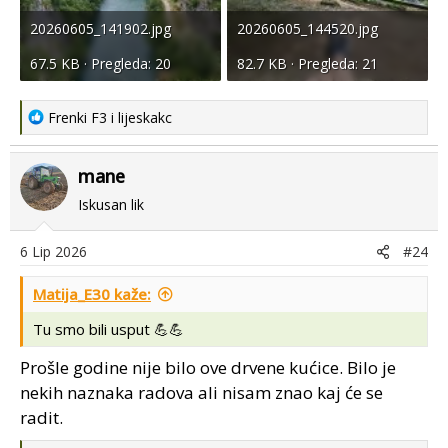
20260605_141902.jpg
20260605_144520.jpg
67.5 KB · Pregleda: 20
82.7 KB · Pregleda: 21
R
Frenki F3
i
lijeskakc
e
a
mane
c
t
Iskusan lik
i
o
6 Lip 2026
#24
n
s
Matija_E30 kaže:
:
Tu smo bili usput 💪💪
Prošle godine nije bilo ove drvene kućice. Bilo je
nekih naznaka radova ali nisam znao kaj će se
radit.