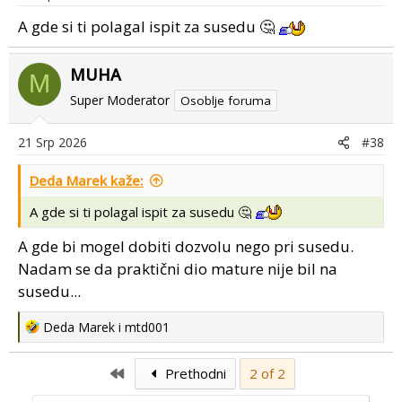
A gde si ti polagal ispit za susedu 🤔
MUHA
M
Super Moderator
Osoblje foruma
21 Srp 2026
#38
Deda Marek kaže:
A gde si ti polagal ispit za susedu 🤔
A gde bi mogel dobiti dozvolu nego pri susedu.
Nadam se da praktični dio mature nije bil na
susedu...
R
Deda Marek
i
mtd001
e
a
First
Prethodni
2 of 2
c
t