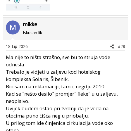
mikke
Iskusan lik
18 Lip 2026
#28
Ma nije to ništa strašno, sve bu to struja vode
odnesla.
Trebalo je vidjeti u zaljevu kod hotelskog
kompleksa Solaris, Šibenik.
Bio sam na reklamaciji, tamo, negdje 2010.
Kad se "nešto desilo" promjer" fleke" u u zaljevu,
neopisivo.
Uvijek budem ostao pri tvrdnji da je voda na
otocima puno čišća neg u priobalju.
U prilog tom ide činjenica cirkulacija vode oko
otoka...