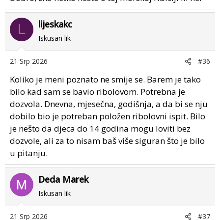
lijeskakc
L
Iskusan lik
21 Srp 2026
#36
Koliko je meni poznato ne smije se. Barem je tako
bilo kad sam se bavio ribolovom. Potrebna je
dozvola. Dnevna, mjesečna, godišnja, a da bi se nju
dobilo bio je potreban položen ribolovni ispit. Bilo
je nešto da djeca do 14 godina mogu loviti bez
dozvole, ali za to nisam baš više siguran što je bilo
u pitanju.
Deda Marek
Iskusan lik
21 Srp 2026
#37