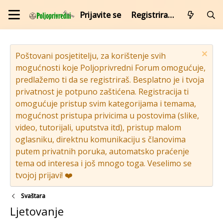
Prijavite se
Registrirajte se
Poštovani posjetitelju, za korištenje svih
mogućnosti koje Poljoprivredni Forum omogućuje,
predlažemo ti da se registriraš. Besplatno je i tvoja
privatnost je potpuno zaštićena. Registracija ti
omogućuje pristup svim kategorijama i temama,
mogućnost pristupa privicima u postovima (slike,
video, tutorijali, uputstva itd), pristup malom
oglasniku, direktnu komunikaciju s članovima
putem privatnih poruka, automatsko praćenje
tema od interesa i još mnogo toga. Veselimo se
tvojoj prijavi! ❤️
Svaštara
Ljetovanje