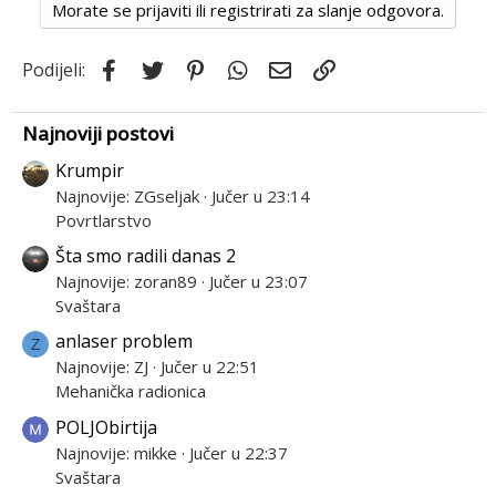
Morate se prijaviti ili registrirati za slanje odgovora.
i
o
Facebook
Twitter
Pinterest
WhatsApp
Email
Link
Podijeli:
n
s
:
Najnoviji postovi
Krumpir
Najnovije: ZGseljak
Jučer u 23:14
Povrtlarstvo
Šta smo radili danas 2
Najnovije: zoran89
Jučer u 23:07
Svaštara
anlaser problem
Z
Najnovije: ZJ
Jučer u 22:51
Mehanička radionica
POLJObirtija
Najnovije: mikke
Jučer u 22:37
Svaštara