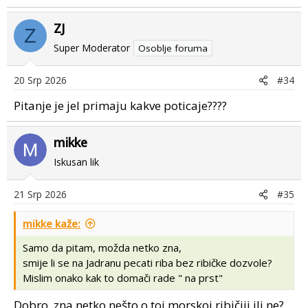
e
a
ZJ
c
Z
t
Super Moderator
Osoblje foruma
i
o
20 Srp 2026
#34
n
s
Pitanje je jel primaju kakve poticaje????
:
mikke
Iskusan lik
21 Srp 2026
#35
mikke kaže:
Samo da pitam, možda netko zna,
smije li se na Jadranu pecati riba bez ribičke dozvole?
Mislim onako kak to domači rade " na prst"
Dobro, zna netko nešto o toj morskoj ribičiji ili ne?