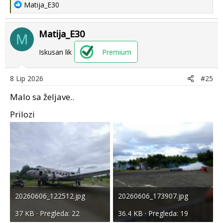
R
Matija_E30
e
a
Matija_E30
c
M
t
Iskusan lik
Premium
i
o
n
8 Lip 2026
#25
s
Malo sa željave..
:
Prilozi
20260606_122512.jpg
20260606_173907.jpg
37 KB · Pregleda: 22
36.4 KB · Pregleda: 19