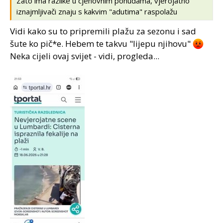
Zato ima razlike u cjenovnim ponudama, vjerojatno
iznajmljivači znaju s kakvim "adutima" raspolažu
Vidi kako su to pripremili plažu za sezonu i sad
šute ko pič*e. Hebem te takvu "lijepu njihovu"
Neka cijeli ovaj svijet - vidi, progleda...