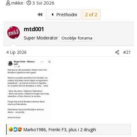
T
D
mikke
3 Svi 2026
e
a
First
Prethodni
2 of 2
m
t
u
u
mtd001
p
m
o
p
Super Moderator
Osoblje foruma
k
r
r
v
4 Lip 2026
#21
e
o
n
g
u
p
o
o
s
t
a
R
Marko1986
,
Frenki F3
,
plus
i 2 drugih
e