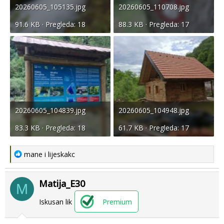
20260605_105135.jpg
20260605_110708.jpg
91.6 KB · Pregleda: 18
88.3 KB · Pregleda: 17
20260605_104839.jpg
20260605_104948.jpg
83.3 KB · Pregleda: 18
61.7 KB · Pregleda: 17
R
mane
i
lijeskakc
e
a
Matija_E30
c
M
t
Iskusan lik
Premium
i
o