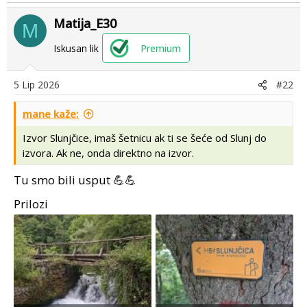
a
Matija_E30
c
M
t
Iskusan lik
Premium
i
o
n
5 Lip 2026
#22
s
:
mane kaže:
Izvor Slunjčice, imaš šetnicu ak ti se šeće od Slunj do
izvora. Ak ne, onda direktno na izvor.
Tu smo bili usput 💪💪
Prilozi