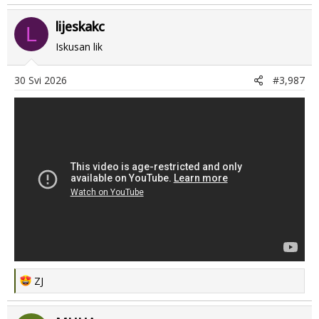
a
lijeskakc
c
L
t
Iskusan lik
i
o
30 Svi 2026
#3,987
n
s
:
R
ZJ
e
a