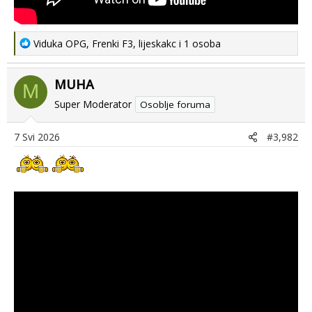
R
Viduka OPG
,
Frenki F3
,
lijeskakc
i 1 osoba
e
a
MUHA
c
M
t
Super Moderator
Osoblje foruma
i
o
7 Svi 2026
#3,982
n
s
: