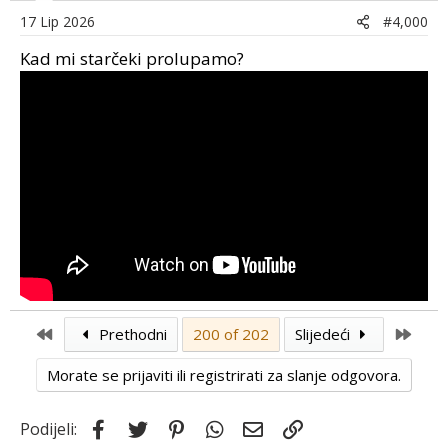
o
17 Lip 2026
#4,000
n
s
Kad mi starčeki prolupamo?
:
First
Last
Prethodni
200 of 202
Slijedeći
Morate se prijaviti ili registrirati za slanje odgovora.
Facebook
Twitter
Pinterest
WhatsApp
Email
Link
Podijeli: