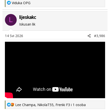
R
Viduka OPG
e
a
lijeskakc
c
L
t
Iskusan lik
i
o
14 Svi 2026
#3,986
n
s
:
R
Lee Champa
,
NikolaT55
,
Frenki F3
i 1 osoba
e