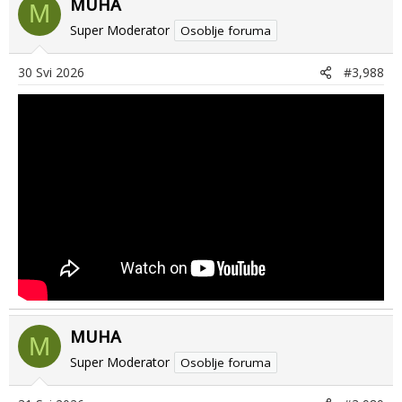
MUHA
c
M
t
Super Moderator
Osoblje foruma
i
o
30 Svi 2026
#3,988
n
s
:
MUHA
M
Super Moderator
Osoblje foruma