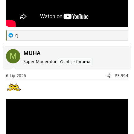
R
ZJ
e
a
MUHA
c
M
t
Super Moderator
Osoblje foruma
i
o
6 Lip 2026
#3,994
n
s
: