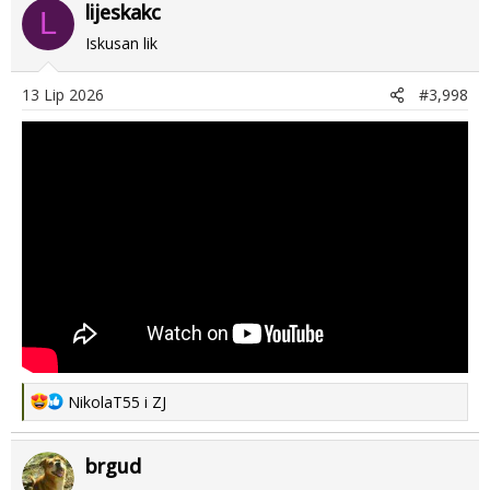
lijeskakc
L
Iskusan lik
13 Lip 2026
#3,998
R
NikolaT55
i
ZJ
e
a
brgud
c