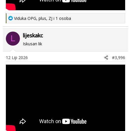
R
Viduka OPG
,
plus
,
ZJ
i 1 osoba
e
a
lijeskakc
c
L
t
Iskusan lik
i
o
12 Lip 2026
#3,996
n
s
: