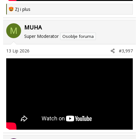
R
ZJ
i
plus
e
a
MUHA
c
M
t
Super Moderator
Osoblje foruma
i
o
13 Lip 2026
#3,997
n
s
: