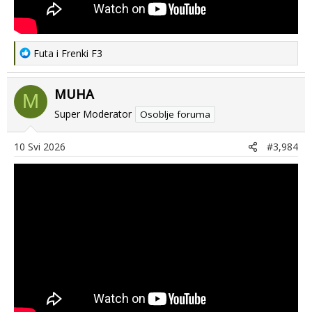
R
Futa
i
Frenki F3
e
a
MUHA
c
M
t
Super Moderator
Osoblje foruma
i
o
10 Svi 2026
#3,984
n
s
: