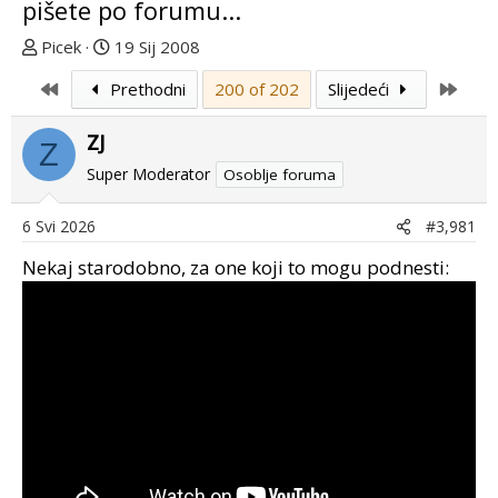
pišete po forumu...
T
D
Picek
19 Sij 2008
e
a
First
Last
Prethodni
200 of 202
Slijedeći
m
t
u
u
ZJ
p
m
Z
o
p
Super Moderator
Osoblje foruma
k
r
r
v
6 Svi 2026
#3,981
e
o
Nekaj starodobno, za one koji to mogu podnesti:
n
g
u
p
o
o
s
t
a