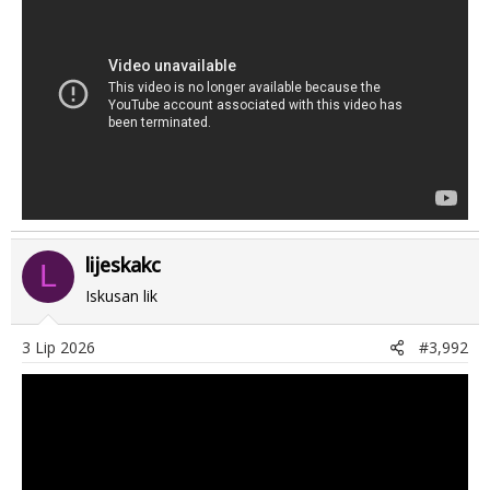
lijeskakc
L
Iskusan lik
3 Lip 2026
#3,992