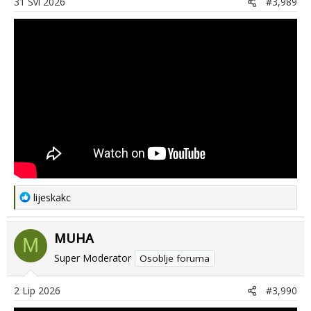
31 Svi 2026
#3,989
R
lijeskakc
e
a
MUHA
c
M
t
Super Moderator
Osoblje foruma
i
o
2 Lip 2026
#3,990
n