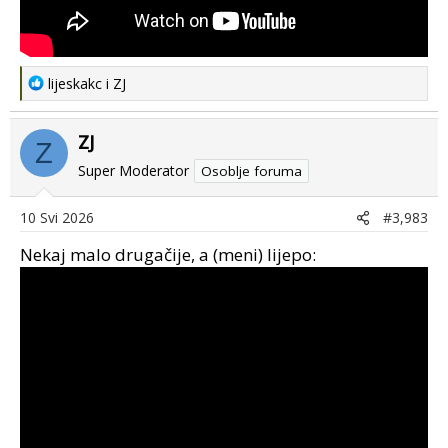
R
lijeskakc
i
ZJ
e
a
ZJ
c
Z
t
Super Moderator
Osoblje foruma
i
o
10 Svi 2026
#3,983
n
s
Nekaj malo drugačije, a (meni) lijepo:
: