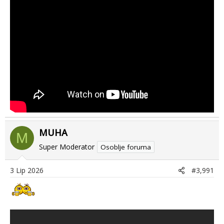
s
:
MUHA
M
Super Moderator
Osoblje foruma
3 Lip 2026
#3,991