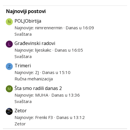
Najnoviji postovi
POLJObirtija
N
Najnovije: nimrennermin
Danas u 16:09
Svaštara
Građevinski radovi
L
Najnovije: lijeskakc
Danas u 16:05
Svaštara
Trimeri
Z
Najnovije: ZJ
Danas u 15:10
Ručna mehanizacija
Šta smo radili danas 2
M
Najnovije: MUHA
Danas u 13:36
Svaštara
Zetor
Najnovije: Frenki F3
Danas u 13:12
Zetor