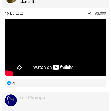
t
Iskusan lik
i
o
16 Lip 2026
#3,999
n
s
:
R
ZJ
e
a
Lee Champa
c
t
i