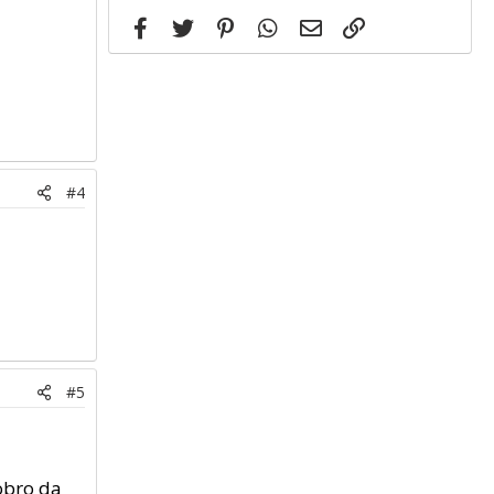
Facebook
Twitter
Pinterest
WhatsApp
Email
Link
#4
#5
dobro da