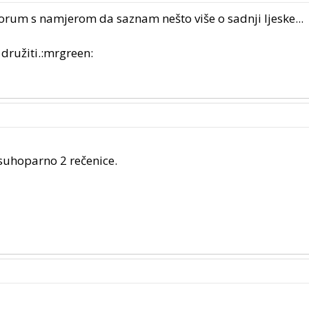
orum s namjerom da saznam nešto više o sadnji ljeske...
ružiti.:mrgreen:
 suhoparno 2 rečenice.