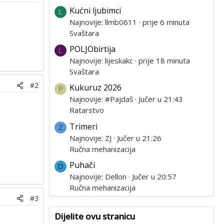
Kućni ljubimci
L
Najnovije: llmb0611
prije 6 minuta
Svaštara
POLJObirtija
L
Najnovije: lijeskakc
prije 18 minuta
Svaštara
#2
Kukuruz 2026
P
Najnovije: #Pajdaš
Jučer u 21:43
Ratarstvo
Trimeri
Z
Najnovije: ZJ
Jučer u 21:26
Ručna mehanizacija
Puhači
D
Najnovije: Dellon
Jučer u 20:57
Ručna mehanizacija
#3
Dijelite ovu stranicu