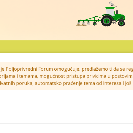
oje Poljoprivredni Forum omogućuje, predlažemo ti da se regi
rijama i temama, mogućnost pristupa privicima u postovima (s
vatnih poruka, automatsko praćenje tema od interesa i još m