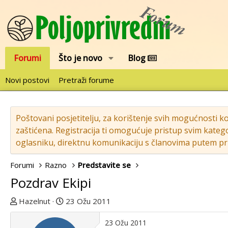
Forumi
Što je novo
Blog
Novi postovi
Pretraži forume
Poštovani posjetitelju, za korištenje svih mogućnosti k
zaštićena. Registracija ti omogućuje pristup svim katego
oglasniku, direktnu komunikaciju s članovima putem pri
Forumi
Razno
Predstavite se
Pozdrav Ekipi
T
D
Hazelnut
23 Ožu 2011
e
a
m
t
23 Ožu 2011