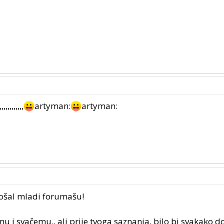
,,,,,,,,,
artyman:
artyman:
došal mladi forumašu!
mu i svačemu., ali prije tvoga saznanja, bilo bi svakako 