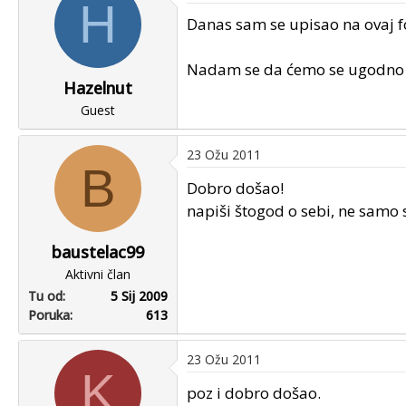
H
u
u
Danas sam se upisao na ovaj f
p
m
o
p
Nadam se da ćemo se ugodno d
k
r
Hazelnut
r
v
e
Guest
o
n
g
u
p
23 Ožu 2011
B
o
o
Dobro došao!
s
napiši štogod o sebi, ne samo
t
a
baustelac99
Aktivni član
Tu od
5 Sij 2009
Poruka
613
23 Ožu 2011
K
poz i dobro došao.