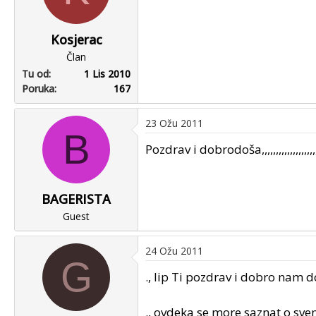
Kosjerac
Član
Tu od
1 Lis 2010
Poruka
167
23 Ožu 2011
B
Pozdrav i dobrodoša,,,,,,,,,,,,,,,,,,,,,,
BAGERISTA
Guest
24 Ožu 2011
G
., lip Ti pozdrav i dobro nam 
., ovdeka se more saznat o sve