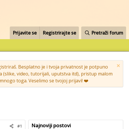
Prijavite se
Registrirajte se
Pretraži forum
striraš. Besplatno je i tvoja privatnost je potpuno
like, video, tutorijali, uputstva itd), pristup malom
nogo toga. Veselimo se tvojoj prijavi! ❤️
Najnoviji postovi
#1