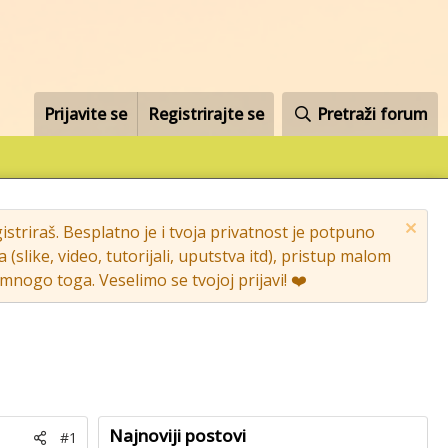
Prijavite se
Registrirajte se
Pretraži forum
striraš. Besplatno je i tvoja privatnost je potpuno
like, video, tutorijali, uputstva itd), pristup malom
nogo toga. Veselimo se tvojoj prijavi! ❤️
Najnoviji postovi
#1