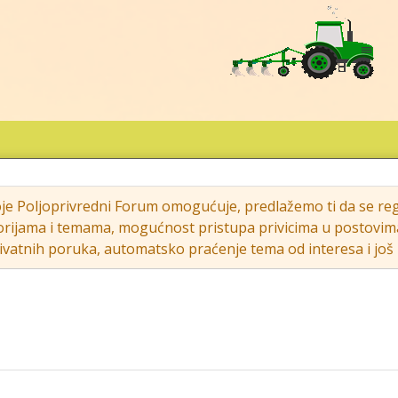
oje Poljoprivredni Forum omogućuje, predlažemo ti da se regi
rijama i temama, mogućnost pristupa privicima u postovima (s
vatnih poruka, automatsko praćenje tema od interesa i još m