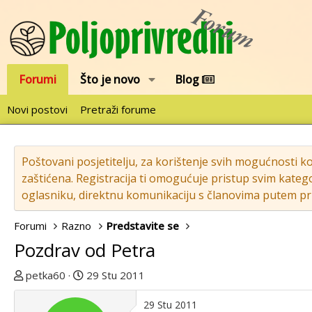
Forumi
Što je novo
Blog
Novi postovi
Pretraži forume
Poštovani posjetitelju, za korištenje svih mogućnosti k
zaštićena. Registracija ti omogućuje pristup svim katego
oglasniku, direktnu komunikaciju s članovima putem pri
Forumi
Razno
Predstavite se
Pozdrav od Petra
T
D
petka60
29 Stu 2011
e
a
m
t
29 Stu 2011