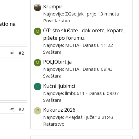
Krumpir
Najnovije: ZGseljak
prije 13 minuta
Povrtlarstvo
etio na
OT: što slušate... dok orete, kopate,
M
pišete po forumu...
Najnovije: MUHA
Danas u 11:22
Svaštara
#2
POLJObirtija
M
Najnovije: MUHA
Danas u 09:43
Svaštara
Kućni ljubimci
L
Najnovije: llmb0611
Danas u 09:07
Svaštara
#3
Kukuruz 2026
P
Najnovije: #Pajdaš
Jučer u 21:43
Ratarstvo