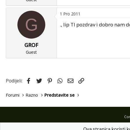
1 Pro 2011
G
., lip TI pozdrav i dobro nam d
GROF
Guest
Facebook
Twitter
Pinterest
WhatsApp
Email
Link
Podijeli:
Forumi
Razno
Predstavite se
Com
Ova stranica koristi k