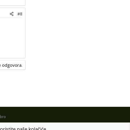
#8
nje odgovora.
obro
oristite naše kolačiće.