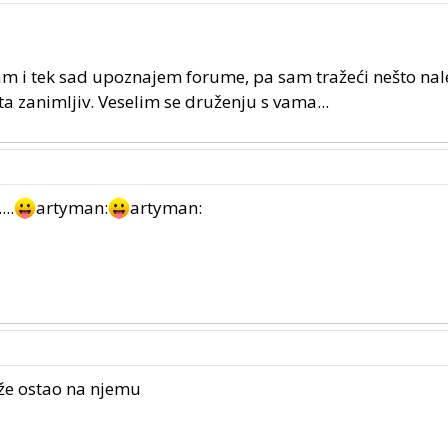
m i tek sad upoznajem forume, pa sam tražeći nešto nal
ta zanimljiv. Veselim se druženju s vama...
..
artyman:
artyman:
že ostao na njemu