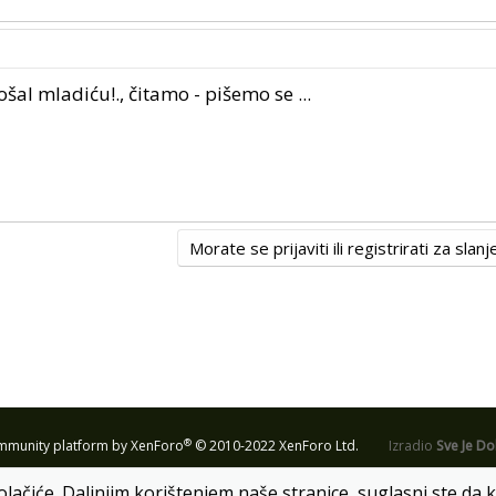
ošal mladiću!., čitamo - pišemo se ...
Morate se prijaviti ili registrirati za sla
®
munity platform by XenForo
© 2010-2022 XenForo Ltd.
Izradio
Sve Je D
olačiće. Daljnjim korištenjem naše stranice, suglasni ste da k