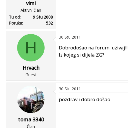
vimi
Aktivni član
Tu od
9 Stu 2008
Poruka
532
30 Stu 2011
H
Dobrodošao na forum, uživaj!!
Iz kojeg si dijela ZG?
Hrvach
Guest
30 Stu 2011
pozdrav i dobro došao
toma 3340
Član