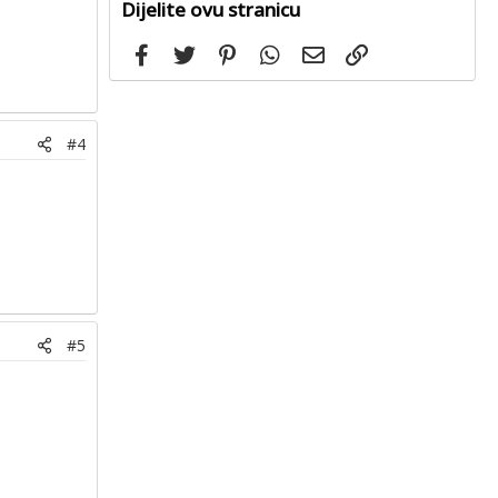
Dijelite ovu stranicu
Facebook
Twitter
Pinterest
WhatsApp
Email
Link
#4
#5