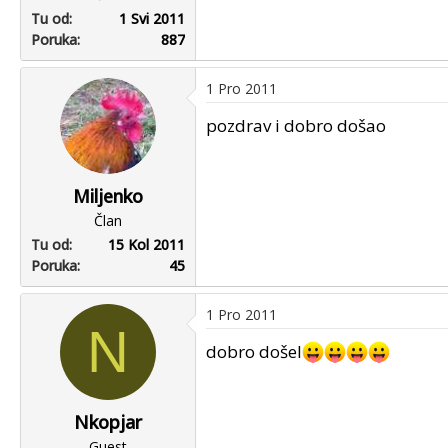
Tu od
1 Svi 2011
Poruka
887
1 Pro 2011
pozdrav i dobro došao
Miljenko
Član
Tu od
15 Kol 2011
Poruka
45
1 Pro 2011
N
dobro došel
Nkopjar
Guest